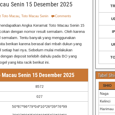
cau Senin 15 Desember 2025
TR
t Toto Macau
,
Toto Macau Senin
Comments
U
mendapatkan Angka Keramat Toto Macau Senin 15
cokan dengan nomor result semalam. Oleh karena
I
gel semalam. Tentu banyak yang menggunakan
ita berikan karena berasal dari mbah dukun yang
U
 setiap hari nya. Sebelum mulai melakukan
n dengan deposit terlebih dahulu pada BO yang
T
el yang kita racik berikut ini.
o Macau Senin 15 Desember 2025
Tabel Sh
SHIO
8572
Naga
027
Kelinci
50*87*96*79*04*10*26*39*76*99
Harimau