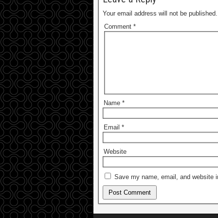
Your email address will not be published.
Comment
*
Name
*
Email
*
Website
Save my name, email, and website in