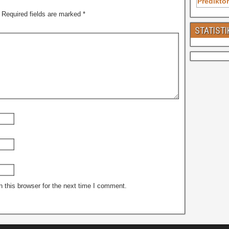
Predikto
Required fields are marked
*
STATISTI
 this browser for the next time I comment.