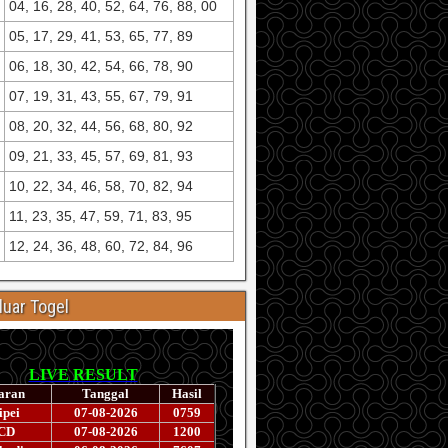
04, 16, 28, 40, 52, 64, 76, 88, 00
05, 17, 29, 41, 53, 65, 77, 89
06, 18, 30, 42, 54, 66, 78, 90
07, 19, 31, 43, 55, 67, 79, 91
08, 20, 32, 44, 56, 68, 80, 92
09, 21, 33, 45, 57, 69, 81, 93
10, 22, 34, 46, 58, 70, 82, 94
11, 23, 35, 47, 59, 71, 83, 95
12, 24, 36, 48, 60, 72, 84, 96
luar Togel