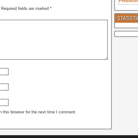
Predikto
Required fields are marked
*
STATISTI
 this browser for the next time I comment.