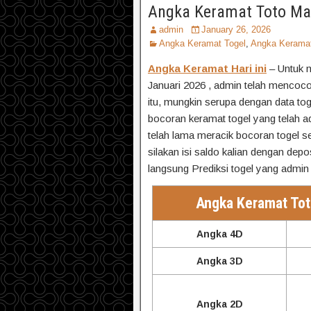
Angka Keramat Toto Ma
admin
January 26, 2026
Angka Keramat Togel
,
Angka Kerama
Angka Keramat Hari ini
– Untuk 
Januari 2026 , admin telah mencoc
itu, mungkin serupa dengan data t
bocoran keramat togel yang telah a
telah lama meracik bocoran togel s
silakan isi saldo kalian dengan dep
langsung Prediksi togel yang admin b
Angka Keramat Tot
Angka 4D
Angka 3D
Angka 2D