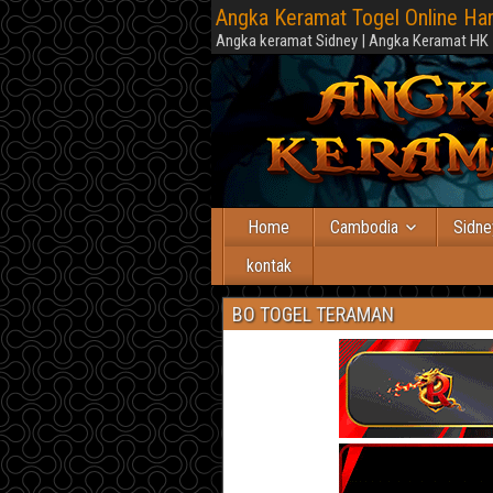
Angka Keramat Togel Online Hari
Angka keramat Sidney | Angka Keramat HK 
Home
Cambodia
Sidne
kontak
BO TOGEL TERAMAN