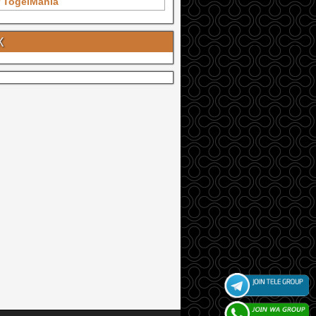
r TogelMania
K