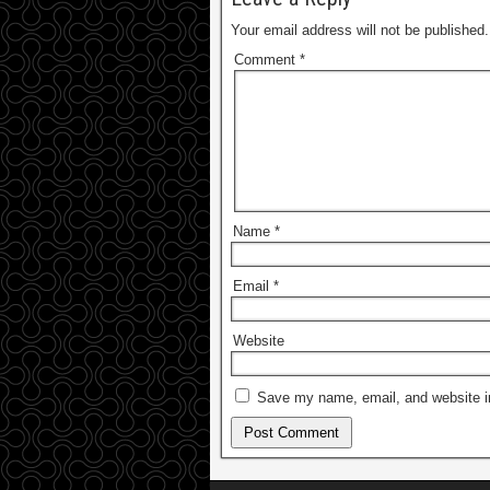
Your email address will not be published.
Comment
*
Name
*
Email
*
Website
Save my name, email, and website in