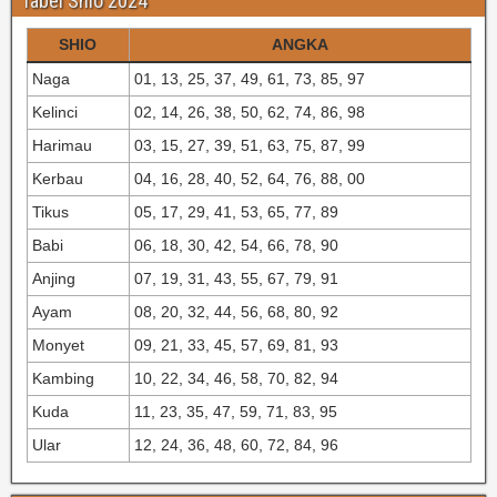
Tabel Shio 2024
SHIO
ANGKA
Naga
01, 13, 25, 37, 49, 61, 73, 85, 97
Kelinci
02, 14, 26, 38, 50, 62, 74, 86, 98
Harimau
03, 15, 27, 39, 51, 63, 75, 87, 99
Kerbau
04, 16, 28, 40, 52, 64, 76, 88, 00
Tikus
05, 17, 29, 41, 53, 65, 77, 89
Babi
06, 18, 30, 42, 54, 66, 78, 90
Anjing
07, 19, 31, 43, 55, 67, 79, 91
Ayam
08, 20, 32, 44, 56, 68, 80, 92
Monyet
09, 21, 33, 45, 57, 69, 81, 93
Kambing
10, 22, 34, 46, 58, 70, 82, 94
Kuda
11, 23, 35, 47, 59, 71, 83, 95
Ular
12, 24, 36, 48, 60, 72, 84, 96