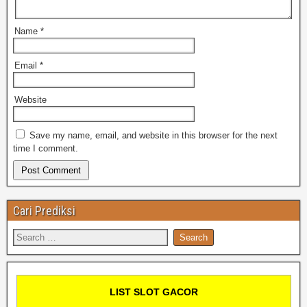
Name
*
Email
*
Website
Save my name, email, and website in this browser for the next
time I comment.
Cari Prediksi
LIST SLOT GACOR