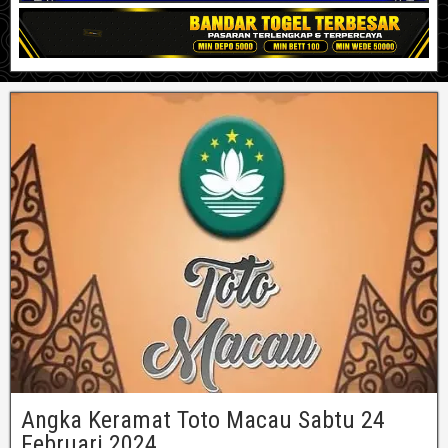
Angka Keramat Toto Macau Sabtu 24
Februari 2024