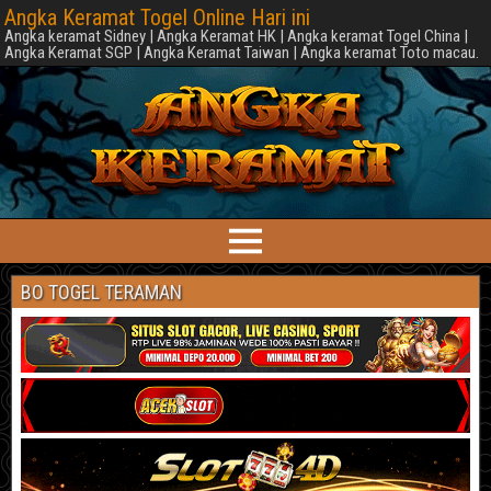
Angka Keramat Togel Online Hari ini
Angka keramat Sidney | Angka Keramat HK | Angka keramat Togel China |
Angka Keramat SGP | Angka Keramat Taiwan | Angka keramat Toto macau.
BO TOGEL TERAMAN