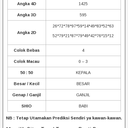
Angka 4D
1425
Angka 3D
595
26*72*78*97*59*14*49*83*52*63
Angka 2D
52*79*21*87*79*49*42*76*15*12
Colok Bebas
4
Colok Macau
0 – 3
50 : 50
KEPALA
Besar / Kecil
BESAR
Genap / Ganjil
GANJIL
SHIO
BABI
NB : Tetap Utamakan Prediksi Sendiri ya kawan-kawan.