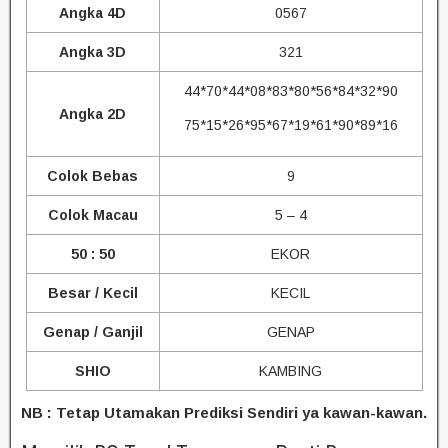
Angka 4D
0567
Angka 3D
321
44*70*44*08*83*80*56*84*32*90
Angka 2D
75*15*26*95*67*19*61*90*89*16
Colok Bebas
9
Colok Macau
5 – 4
50 : 50
EKOR
Besar / Kecil
KECIL
Genap / Ganjil
GENAP
SHIO
KAMBING
NB : Tetap Utamakan Prediksi Sendiri ya kawan-kawan.