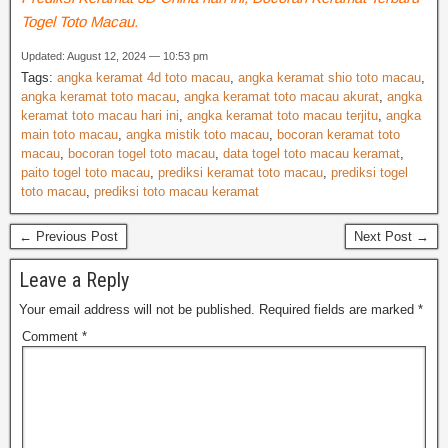
Togel Toto Macau.
Updated: August 12, 2024 — 10:53 pm
Tags:
angka keramat 4d toto macau
,
angka keramat shio toto macau
,
angka keramat toto macau
,
angka keramat toto macau akurat
,
angka
keramat toto macau hari ini
,
angka keramat toto macau terjitu
,
angka
main toto macau
,
angka mistik toto macau
,
bocoran keramat toto
macau
,
bocoran togel toto macau
,
data togel toto macau keramat
,
paito togel toto macau
,
prediksi keramat toto macau
,
prediksi togel
toto macau
,
prediksi toto macau keramat
← Previous Post
Next Post →
Leave a Reply
Your email address will not be published.
Required fields are marked
*
Comment
*