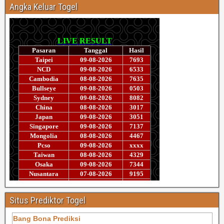
Angka Keluar Togel
Situs Prediktor Togel
Bang Bona Prediksi