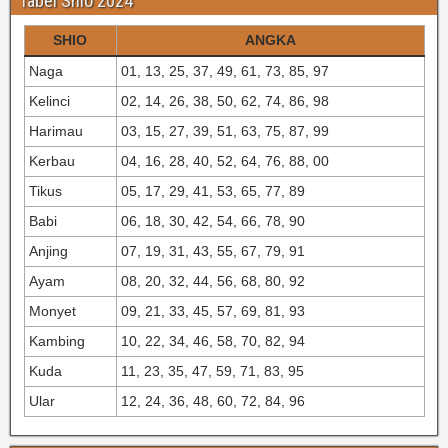
Tabel Shio 2024
SHIO
ANGKA
Naga
01, 13, 25, 37, 49, 61, 73, 85, 97
Kelinci
02, 14, 26, 38, 50, 62, 74, 86, 98
Harimau
03, 15, 27, 39, 51, 63, 75, 87, 99
Kerbau
04, 16, 28, 40, 52, 64, 76, 88, 00
Tikus
05, 17, 29, 41, 53, 65, 77, 89
Babi
06, 18, 30, 42, 54, 66, 78, 90
Anjing
07, 19, 31, 43, 55, 67, 79, 91
Ayam
08, 20, 32, 44, 56, 68, 80, 92
Monyet
09, 21, 33, 45, 57, 69, 81, 93
Kambing
10, 22, 34, 46, 58, 70, 82, 94
Kuda
11, 23, 35, 47, 59, 71, 83, 95
Ular
12, 24, 36, 48, 60, 72, 84, 96