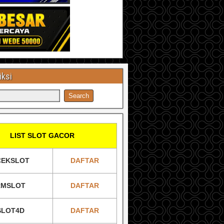
iksi
LIST SLOT GACOR
CEKSLOT
DAFTAR
RMSLOT
DAFTAR
SLOT4D
DAFTAR