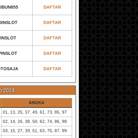
IBUN855
DAFTAR
DINSLOT
DAFTAR
PINSLOT
DAFTAR
PINSLOT
DAFTAR
OTOSAJA
DAFTAR
io 2024
ANGKA
01, 13, 25, 37, 49, 61, 73, 85, 97
02, 14, 26, 38, 50, 62, 74, 86, 98
03, 15, 27, 39, 51, 63, 75, 87, 99