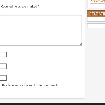
Predikto
Required fields are marked
*
STATISTI
 this browser for the next time I comment.