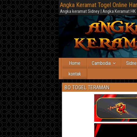
Angka Keramat Togel Online Hari
Angka keramat Sidney | Angka Keramat HK 
Home
Cambodia
Sidne
kontak
BO TOGEL TERAMAN