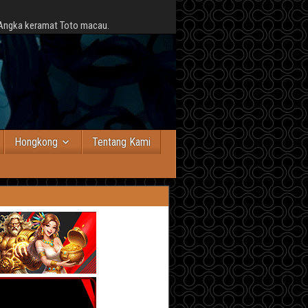
 Angka keramat Toto macau.
Hongkong
Tentang Kami