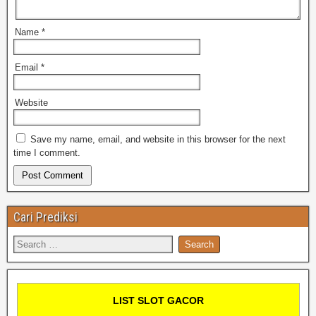
Name
*
Email
*
Website
Save my name, email, and website in this browser for the next
time I comment.
Cari Prediksi
LIST SLOT GACOR