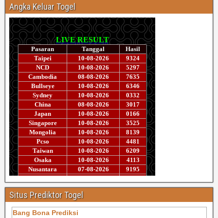
Angka Keluar Togel
Situs Prediktor Togel
Bang Bona Prediksi