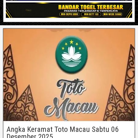
Angka Keramat Toto Macau Sabtu 06
Desember 2025