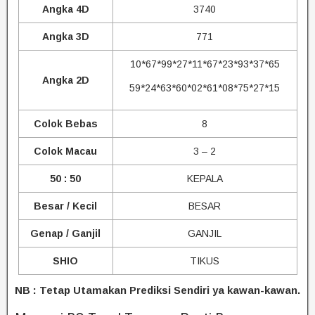
Angka 4D
3740
Angka 3D
771
10*67*99*27*11*67*23*93*37*65
Angka 2D
59*24*63*60*02*61*08*75*27*15
Colok Bebas
8
Colok Macau
3 – 2
50 : 50
KEPALA
Besar / Kecil
BESAR
Genap / Ganjil
GANJIL
SHIO
TIKUS
NB : Tetap Utamakan Prediksi Sendiri ya kawan-kawan.