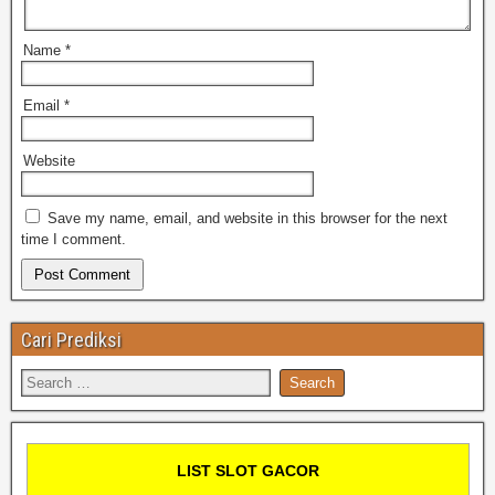
Name
*
Email
*
Website
Save my name, email, and website in this browser for the next
time I comment.
Cari Prediksi
LIST SLOT GACOR