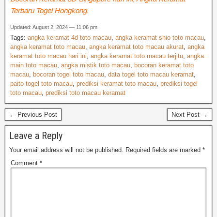
Terbaru Togel Hongkong.
Updated: August 2, 2024 — 11:06 pm
Tags:
angka keramat 4d toto macau
,
angka keramat shio toto macau
,
angka keramat toto macau
,
angka keramat toto macau akurat
,
angka
keramat toto macau hari ini
,
angka keramat toto macau terjitu
,
angka
main toto macau
,
angka mistik toto macau
,
bocoran keramat toto
macau
,
bocoran togel toto macau
,
data togel toto macau keramat
,
paito togel toto macau
,
prediksi keramat toto macau
,
prediksi togel
toto macau
,
prediksi toto macau keramat
← Previous Post
Next Post →
Leave a Reply
Your email address will not be published.
Required fields are marked
*
Comment
*