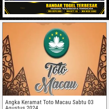
Angka Keramat Toto Macau Sabtu 03
Agustus 2024