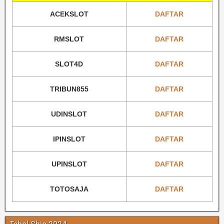
ACEKSLOT
DAFTAR
RMSLOT
DAFTAR
SLOT4D
DAFTAR
TRIBUN855
DAFTAR
UDINSLOT
DAFTAR
IPINSLOT
DAFTAR
UPINSLOT
DAFTAR
TOTOSAJA
DAFTAR