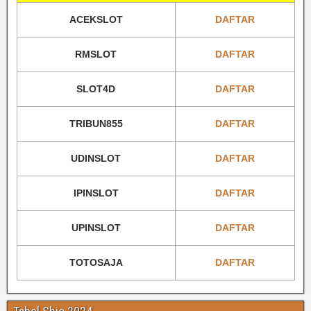
ACEKSLOT
DAFTAR
RMSLOT
DAFTAR
SLOT4D
DAFTAR
TRIBUN855
DAFTAR
UDINSLOT
DAFTAR
IPINSLOT
DAFTAR
UPINSLOT
DAFTAR
TOTOSAJA
DAFTAR