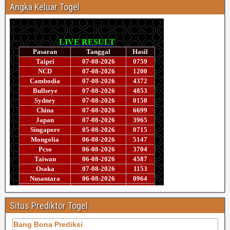
Angka Keluar Togel
Situs Prediktor Togel
Bang Bona Prediksi