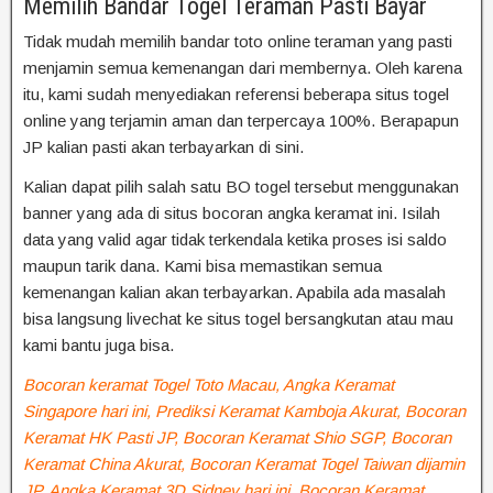
Memilih Bandar Togel Teraman Pasti Bayar
Tidak mudah memilih bandar toto online teraman yang pasti
menjamin semua kemenangan dari membernya. Oleh karena
itu, kami sudah menyediakan referensi beberapa situs togel
online yang terjamin aman dan terpercaya 100%. Berapapun
JP kalian pasti akan terbayarkan di sini.
Kalian dapat pilih salah satu BO togel tersebut menggunakan
banner yang ada di situs bocoran angka keramat ini. Isilah
data yang valid agar tidak terkendala ketika proses isi saldo
maupun tarik dana. Kami bisa memastikan semua
kemenangan kalian akan terbayarkan. Apabila ada masalah
bisa langsung livechat ke situs togel bersangkutan atau mau
kami bantu juga bisa.
Bocoran keramat Togel Toto Macau, Angka Keramat
Singapore hari ini, Prediksi Keramat Kamboja Akurat, Bocoran
Keramat HK Pasti JP, Bocoran Keramat Shio SGP, Bocoran
Keramat China Akurat, Bocoran Keramat Togel Taiwan dijamin
JP, Angka Keramat 3D Sidney hari ini, Bocoran Keramat