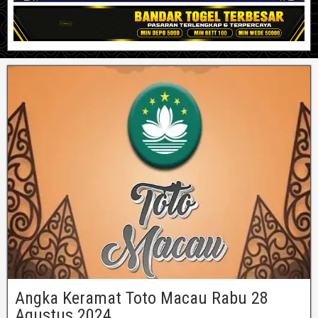
Angka Keramat Toto Macau Rabu 28
Agustus 2024