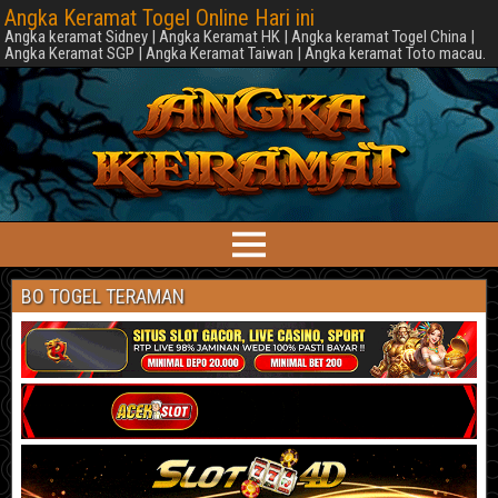
Angka Keramat Togel Online Hari ini
Angka keramat Sidney | Angka Keramat HK | Angka keramat Togel China |
Angka Keramat SGP | Angka Keramat Taiwan | Angka keramat Toto macau.
BO TOGEL TERAMAN