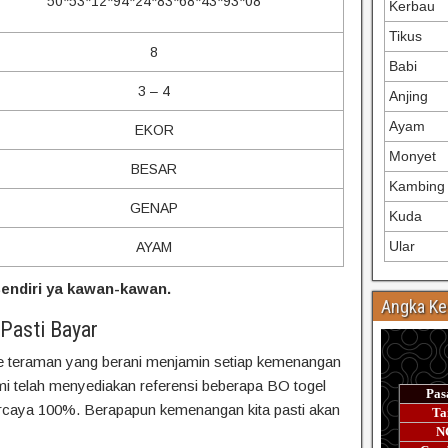
50*53*12*94*24*83*68*43*93*08
Kerbau
Tikus
8
Babi
3 – 4
Anjing
Ayam
EKOR
Monyet
BESAR
Kambing
GENAP
Kuda
Ular
AYAM
endiri ya kawan-kawan.
Angka Ke
Pasti Bayar
ine teraman yang berani menjamin setiap kemenangan
ami telah menyediakan referensi beberapa BO togel
percaya 100%. Berapapun kemenangan kita pasti akan