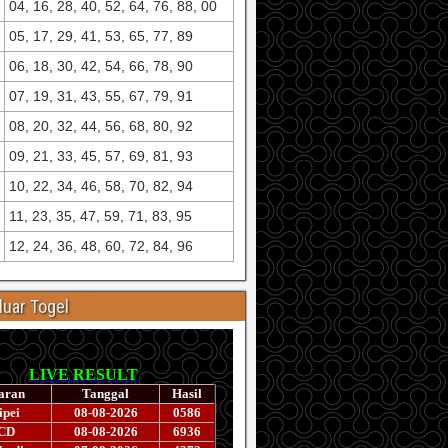
04, 16, 28, 40, 52, 64, 76, 88, 00
05, 17, 29, 41, 53, 65, 77, 89
06, 18, 30, 42, 54, 66, 78, 90
07, 19, 31, 43, 55, 67, 79, 91
08, 20, 32, 44, 56, 68, 80, 92
09, 21, 33, 45, 57, 69, 81, 93
10, 22, 34, 46, 58, 70, 82, 94
11, 23, 35, 47, 59, 71, 83, 95
12, 24, 36, 48, 60, 72, 84, 96
luar Togel