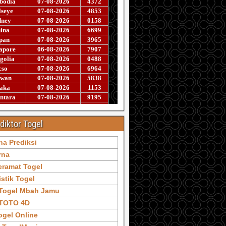
diktor Togel
a Prediksi
rna
ramat Togel
stik Togel
 Togel Mbah Jamu
 TOTO 4D
ogel Online