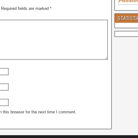
Predikto
Required fields are marked
*
STATISTI
 this browser for the next time I comment.