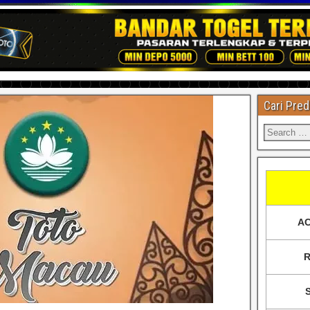
Cari Pred
A