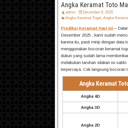
Angka Keramat Toto Ma
admin
December 9, 2025
Angka Keramat Togel
,
Angka Kerama
Prediksi Keramat Hari ini
– Dala
Desember 2025 , kami sudah menc
karena itu, pasti mirip dengan data
menggunakan bocoran keramat togel
dukun yang sudah lama memberikan 
melakukan taruhan silakan isi saldo
terpercaya. Cek langsung bocoran to
Angka Keramat Tot
Angka 4D
Angka 3D
Angka 2D