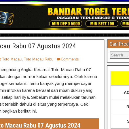
Cari Pred
cau Rabu 07 Agustus 2024
t Toto Macau
,
Toto Macau Rabu
Comments
menghitung Angka Keramat Toto Macau Rabu 07
okan dengan nomor keluar sebelumnya. Oleh karena
 togel semalam. Tentu banyak yang mempercayai
min infokan karena berasal dari mbah dukun yang
A
 setiap hari nya. Sebelum mulai melakukan taruhan
sit terlebih dahulu di situs yang terpercaya. Cek
 bagikan berikut ini.
to Macau Rabu 07 Agustus 2024