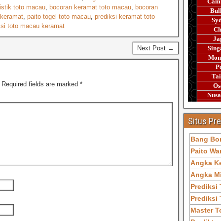
stik toto macau
,
bocoran keramat toto macau
,
bocoran
 keramat
,
paito togel toto macau
,
prediksi keramat toto
ksi toto macau keramat
Next Post →
Required fields are marked
*
Situs Pre
Bang Bon
Paito Wa
Angka Ke
Angka Mi
Prediksi
Prediksi
Master T