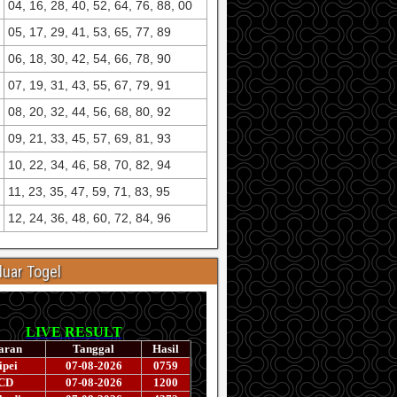
04, 16, 28, 40, 52, 64, 76, 88, 00
05, 17, 29, 41, 53, 65, 77, 89
06, 18, 30, 42, 54, 66, 78, 90
07, 19, 31, 43, 55, 67, 79, 91
08, 20, 32, 44, 56, 68, 80, 92
09, 21, 33, 45, 57, 69, 81, 93
10, 22, 34, 46, 58, 70, 82, 94
11, 23, 35, 47, 59, 71, 83, 95
12, 24, 36, 48, 60, 72, 84, 96
luar Togel