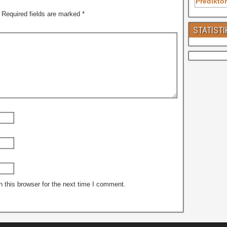
Predikto
Required fields are marked
*
STATISTI
 this browser for the next time I comment.