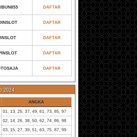
IBUN855
DAFTAR
DINSLOT
DAFTAR
PINSLOT
DAFTAR
PINSLOT
DAFTAR
OTOSAJA
DAFTAR
io 2024
ANGKA
01, 13, 25, 37, 49, 61, 73, 85, 97
02, 14, 26, 38, 50, 62, 74, 86, 98
03, 15, 27, 39, 51, 63, 75, 87, 99