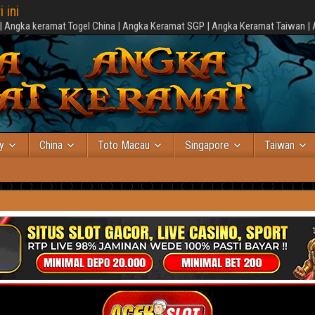
 ini
| Angka keramat Togel China | Angka Keramat SGP | Angka Keramat Taiwan |
y
China
Toto Macau
Singapore
Taiwan