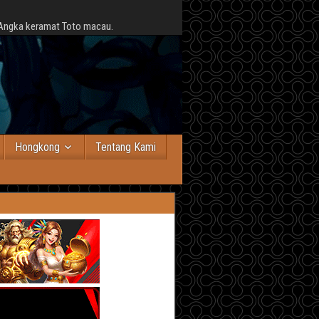
 Angka keramat Toto macau.
Hongkong
Tentang Kami