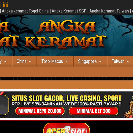
 ini
| Angka keramat Togel China | Angka Keramat SGP | Angka Keramat Taiwan |
y
China
Toto Macau
Singapore
Taiwan