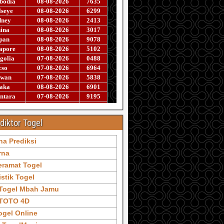
diktor Togel
a Prediksi
rna
ramat Togel
stik Togel
 Togel Mbah Jamu
 TOTO 4D
ogel Online