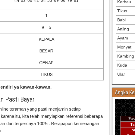
44*02*00*42*04*53*69*66*79*91
Kerbau
Tikus
1
Babi
9 – 5
Anjing
Ayam
KEPALA
Monyet
BESAR
Kambing
GENAP
Kuda
Ular
TIKUS
endiri ya kawan-kawan.
Angka Ke
n Pasti Bayar
line teraman yang pasti menjamin setiap
rena itu, kita telah menyiapkan referensi beberapa
 aman dan terpercaya 100%. Berapapun kemenangan
i.