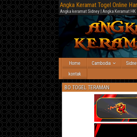
Angka Keramat Togel Online Hari
Angka keramat Sidney | Angka Keramat HK 
Home
Cambodia
Sidne
kontak
BO TOGEL TERAMAN