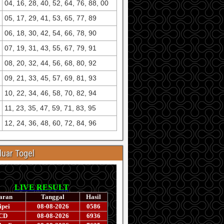
04, 16, 28, 40, 52, 64, 76, 88, 00
05, 17, 29, 41, 53, 65, 77, 89
06, 18, 30, 42, 54, 66, 78, 90
07, 19, 31, 43, 55, 67, 79, 91
08, 20, 32, 44, 56, 68, 80, 92
09, 21, 33, 45, 57, 69, 81, 93
10, 22, 34, 46, 58, 70, 82, 94
11, 23, 35, 47, 59, 71, 83, 95
12, 24, 36, 48, 60, 72, 84, 96
luar Togel