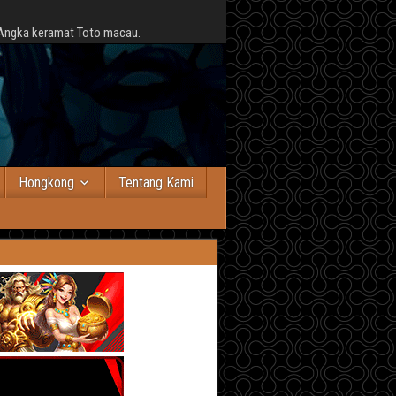
 Angka keramat Toto macau.
Hongkong
Tentang Kami