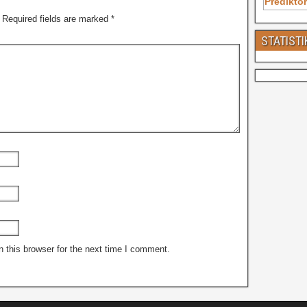
Predikto
Required fields are marked
*
STATISTI
 this browser for the next time I comment.