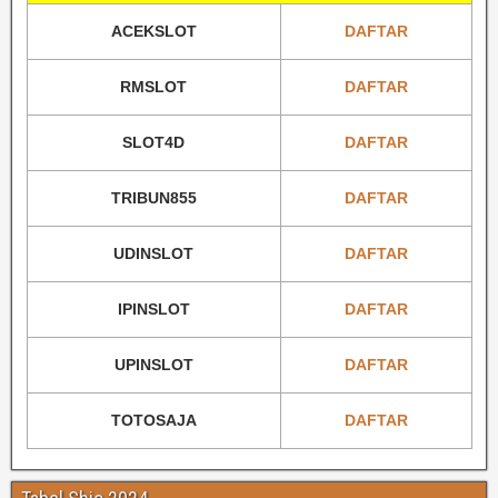
ACEKSLOT
DAFTAR
RMSLOT
DAFTAR
SLOT4D
DAFTAR
TRIBUN855
DAFTAR
UDINSLOT
DAFTAR
IPINSLOT
DAFTAR
UPINSLOT
DAFTAR
TOTOSAJA
DAFTAR