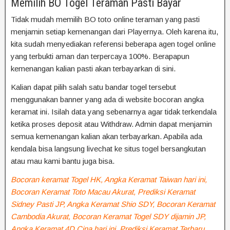
Memilih BO Togel Teraman Pasti Bayar
Tidak mudah memilih BO toto online teraman yang pasti
menjamin setiap kemenangan dari Playernya. Oleh karena itu,
kita sudah menyediakan referensi beberapa agen togel online
yang terbukti aman dan terpercaya 100%. Berapapun
kemenangan kalian pasti akan terbayarkan di sini.
Kalian dapat pilih salah satu bandar togel tersebut
menggunakan banner yang ada di website bocoran angka
keramat ini. Isilah data yang sebenarnya agar tidak terkendala
ketika proses deposit atau Withdraw. Admin dapat menjamin
semua kemenangan kalian akan terbayarkan. Apabila ada
kendala bisa langsung livechat ke situs togel bersangkutan
atau mau kami bantu juga bisa.
Bocoran keramat Togel HK, Angka Keramat Taiwan hari ini,
Bocoran Keramat Toto Macau Akurat, Prediksi Keramat
Sidney Pasti JP, Angka Keramat Shio SDY, Bocoran Keramat
Cambodia Akurat, Bocoran Keramat Togel SDY dijamin JP,
Angka Keramat 4D Cina hari ini, Prediksi Keramat Terbaru