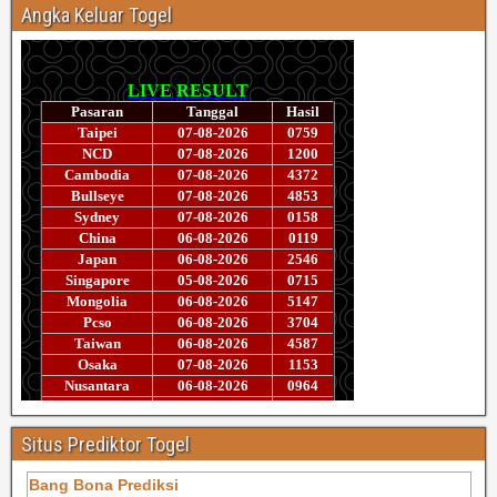
Angka Keluar Togel
Situs Prediktor Togel
Bang Bona Prediksi