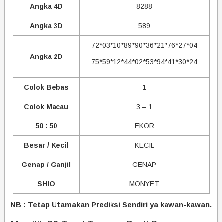
Angka 4D
8288
Angka 3D
589
72*03*10*89*90*36*21*76*27*04
Angka 2D
75*59*12*44*02*53*94*41*30*24
Colok Bebas
1
Colok Macau
3 – 1
50 : 50
EKOR
Besar / Kecil
KECIL
Genap / Ganjil
GENAP
SHIO
MONYET
NB : Tetap Utamakan Prediksi Sendiri ya kawan-kawan.