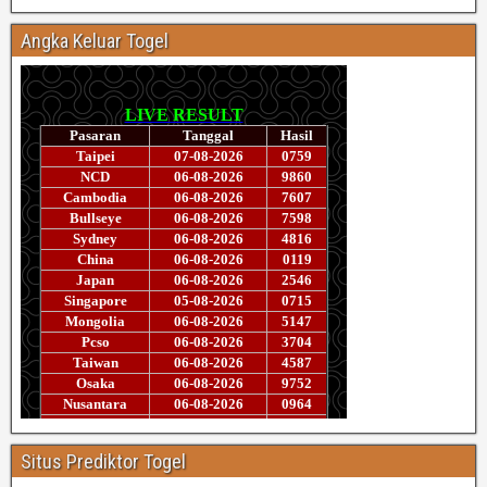
Angka Keluar Togel
Situs Prediktor Togel