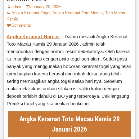
admin
January 28, 2026
Angka Keramat Togel
,
Angka Keramat Toto Macau
,
Toto Macau
Kamis
Comments
Angka Keramat Hari ini
– Dalam meracik Angka Keramat
Toto Macau Kamis 29 Januari 2026 , admin telah
mencocokan dengan nomor result sebelumnya. Oleh karena
itu, mungkin mirip dengan paito togel semalam. Sudah pasti
banyak yang menggunakan bocoran keramat togel yang telah
kami bagikan karena berasal dari mbah dukun yang telah
sering membagikan angka togel setiap hari nya. Sebelum
mulai melakukan taruhan silakan isi saldo kalian dengan
deposit terlebih dahulu di BO yang terpercaya. Cek langsung
Prediksi togel yang kita berikan berikut ini.
Angka Keramat Toto Macau Kamis 29
Januari 2026