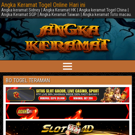
Angka Keramat Togel Online Hari ini
Angka keramat Sidney | Angka Keramat HK | Angka keramat Togel China |
Angka Keramat SGP | Angka Keramat Taiwan | Angka keramat Toto macau.
BO TOGEL TERAMAN