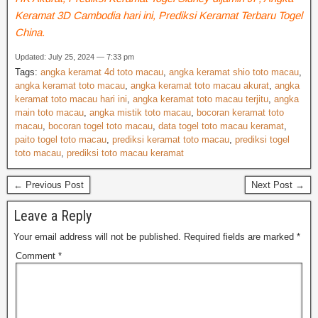
Keramat 3D Cambodia hari ini, Prediksi Keramat Terbaru Togel
China.
Updated: July 25, 2024 — 7:33 pm
Tags:
angka keramat 4d toto macau
,
angka keramat shio toto macau
,
angka keramat toto macau
,
angka keramat toto macau akurat
,
angka
keramat toto macau hari ini
,
angka keramat toto macau terjitu
,
angka
main toto macau
,
angka mistik toto macau
,
bocoran keramat toto
macau
,
bocoran togel toto macau
,
data togel toto macau keramat
,
paito togel toto macau
,
prediksi keramat toto macau
,
prediksi togel
toto macau
,
prediksi toto macau keramat
← Previous Post
Next Post →
Leave a Reply
Your email address will not be published.
Required fields are marked
*
Comment
*