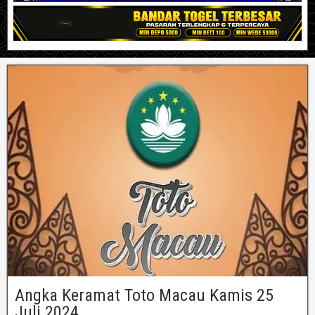
Angka Keramat Toto Macau Kamis 25
Juli 2024