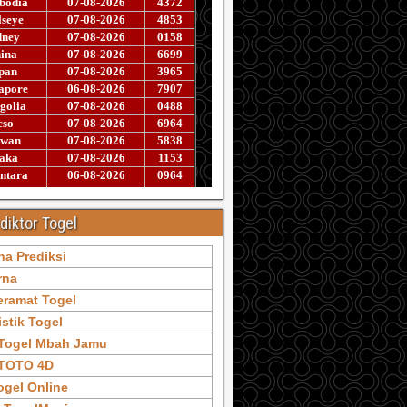
diktor Togel
a Prediksi
rna
ramat Togel
stik Togel
 Togel Mbah Jamu
 TOTO 4D
ogel Online