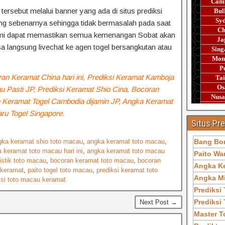
 tersebut melalui banner yang ada di situs prediksi
ang sebenarnya sehingga tidak bermasalah pada saat
 Kami dapat memastikan semua kemenangan Sobat akan
sa langsung livechat ke agen togel bersangkutan atau
ran Keramat China hari ini, Prediksi Keramat Kamboja
 Pasti JP, Prediksi Keramat Shio Cina, Bocoran
 Keramat Togel Cambodia dijamin JP, Angka Keramat
aru Togel Singapore.
Situs Pre
gka keramat shio toto macau
,
angka keramat toto macau
,
Bang Bon
 keramat toto macau hari ini
,
angka keramat toto macau
Paito Wa
stik toto macau
,
bocoran keramat toto macau
,
bocoran
Angka Ke
 keramat
,
paito togel toto macau
,
prediksi keramat toto
Angka Mi
ksi toto macau keramat
Prediksi
Prediksi
Next Post →
Master T