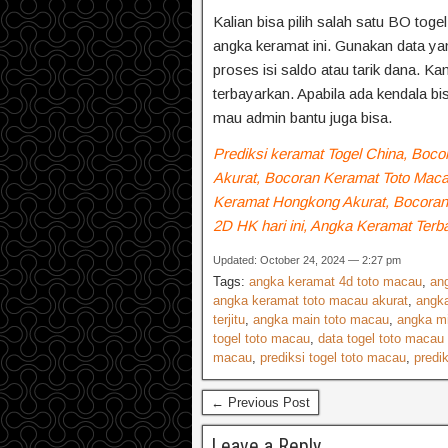
Kalian bisa pilih salah satu BO togel
angka keramat ini. Gunakan data y
proses isi saldo atau tarik dana.
terbayarkan. Apabila ada kendala bi
mau admin bantu juga bisa.
Prediksi keramat Togel China, Boco
Akurat, Bocoran Keramat Toto Macau
Keramat Hongkong Akurat, Bocoran
2D HK hari ini, Angka Keramat Terb
Updated: October 24, 2024 — 2:27 pm
Tags:
angka keramat 4d toto macau
,
an
angka keramat toto macau akurat
,
angka
terjitu
,
angka main toto macau
,
angka mi
togel toto macau
,
data togel toto macau
macau
,
prediksi togel toto macau
,
predi
← Previous Post
Leave a Reply