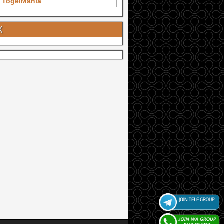
r TogelMania
K