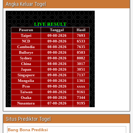
Angka Keluar Togel
Situs Prediktor Togel
Bang Bona Prediksi