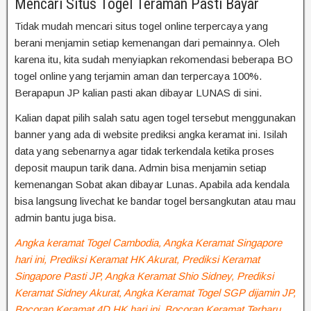
Mencari Situs Togel Teraman Pasti Bayar
Tidak mudah mencari situs togel online terpercaya yang
berani menjamin setiap kemenangan dari pemainnya. Oleh
karena itu, kita sudah menyiapkan rekomendasi beberapa BO
togel online yang terjamin aman dan terpercaya 100%.
Berapapun JP kalian pasti akan dibayar LUNAS di sini.
Kalian dapat pilih salah satu agen togel tersebut menggunakan
banner yang ada di website prediksi angka keramat ini. Isilah
data yang sebenarnya agar tidak terkendala ketika proses
deposit maupun tarik dana. Admin bisa menjamin setiap
kemenangan Sobat akan dibayar Lunas. Apabila ada kendala
bisa langsung livechat ke bandar togel bersangkutan atau mau
admin bantu juga bisa.
Angka keramat Togel Cambodia, Angka Keramat Singapore
hari ini, Prediksi Keramat HK Akurat, Prediksi Keramat
Singapore Pasti JP, Angka Keramat Shio Sidney, Prediksi
Keramat Sidney Akurat, Angka Keramat Togel SGP dijamin JP,
Bocoran Keramat 4D HK hari ini, Bocoran Keramat Terbaru