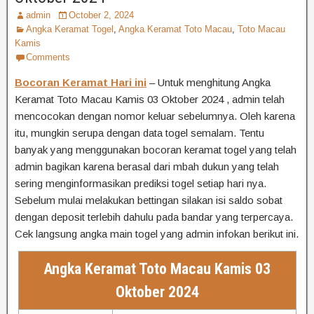
admin
October 2, 2024
Angka Keramat Togel
,
Angka Keramat Toto Macau
,
Toto Macau
Kamis
Comments
Bocoran Keramat Hari ini
– Untuk menghitung Angka
Keramat Toto Macau Kamis 03 Oktober 2024 , admin telah
mencocokan dengan nomor keluar sebelumnya. Oleh karena
itu, mungkin serupa dengan data togel semalam. Tentu
banyak yang menggunakan bocoran keramat togel yang telah
admin bagikan karena berasal dari mbah dukun yang telah
sering menginformasikan prediksi togel setiap hari nya.
Sebelum mulai melakukan bettingan silakan isi saldo sobat
dengan deposit terlebih dahulu pada bandar yang terpercaya.
Cek langsung angka main togel yang admin infokan berikut ini.
Angka Keramat Toto Macau Kamis 03
Oktober 2024