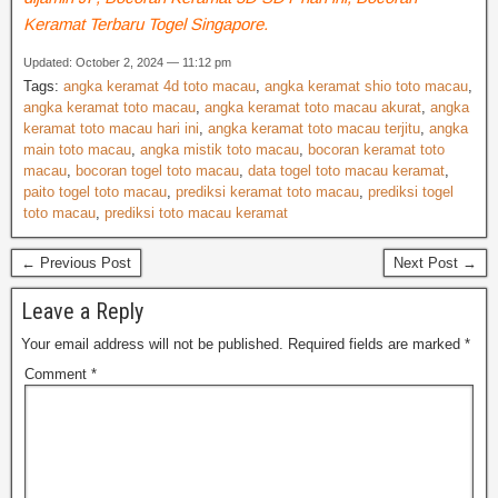
Keramat Terbaru Togel Singapore.
Updated: October 2, 2024 — 11:12 pm
Tags:
angka keramat 4d toto macau
,
angka keramat shio toto macau
,
angka keramat toto macau
,
angka keramat toto macau akurat
,
angka
keramat toto macau hari ini
,
angka keramat toto macau terjitu
,
angka
main toto macau
,
angka mistik toto macau
,
bocoran keramat toto
macau
,
bocoran togel toto macau
,
data togel toto macau keramat
,
paito togel toto macau
,
prediksi keramat toto macau
,
prediksi togel
toto macau
,
prediksi toto macau keramat
← Previous Post
Next Post →
Leave a Reply
Your email address will not be published.
Required fields are marked
*
Comment
*