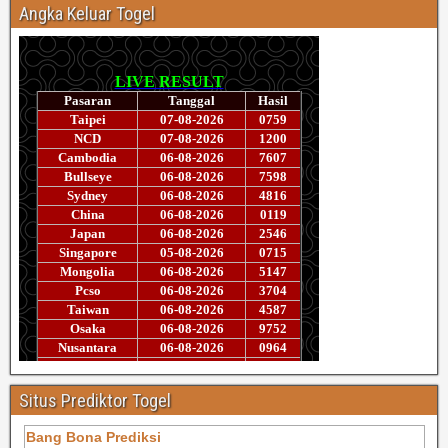
Angka Keluar Togel
Situs Prediktor Togel
Bang Bona Prediksi