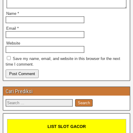
Name
*
Email
*
Website
Save my name, email, and website in this browser for the next
time I comment.
Cari Prediksi
LIST SLOT GACOR