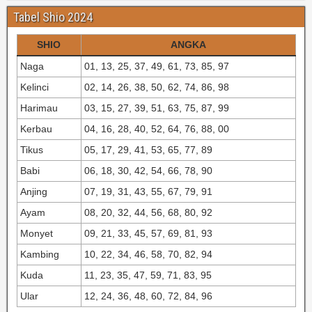
Tabel Shio 2024
SHIO
ANGKA
Naga
01, 13, 25, 37, 49, 61, 73, 85, 97
Kelinci
02, 14, 26, 38, 50, 62, 74, 86, 98
Harimau
03, 15, 27, 39, 51, 63, 75, 87, 99
Kerbau
04, 16, 28, 40, 52, 64, 76, 88, 00
Tikus
05, 17, 29, 41, 53, 65, 77, 89
Babi
06, 18, 30, 42, 54, 66, 78, 90
Anjing
07, 19, 31, 43, 55, 67, 79, 91
Ayam
08, 20, 32, 44, 56, 68, 80, 92
Monyet
09, 21, 33, 45, 57, 69, 81, 93
Kambing
10, 22, 34, 46, 58, 70, 82, 94
Kuda
11, 23, 35, 47, 59, 71, 83, 95
Ular
12, 24, 36, 48, 60, 72, 84, 96