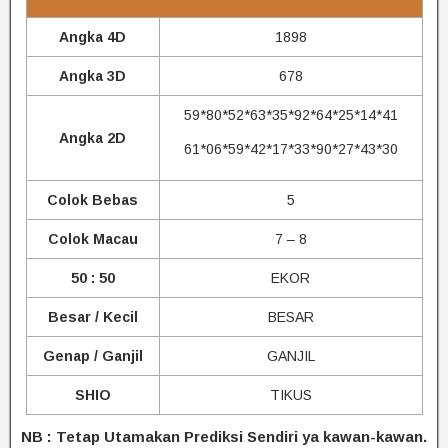
Angka 4D
1898
Angka 3D
678
59*80*52*63*35*92*64*25*14*41
Angka 2D
61*06*59*42*17*33*90*27*43*30
Colok Bebas
5
Colok Macau
7 – 8
50 : 50
EKOR
Besar / Kecil
BESAR
Genap / Ganjil
GANJIL
SHIO
TIKUS
NB : Tetap Utamakan Prediksi Sendiri ya kawan-kawan.