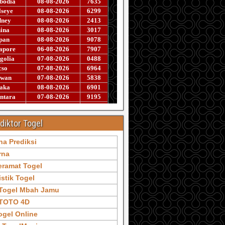
diktor Togel
a Prediksi
rna
ramat Togel
stik Togel
 Togel Mbah Jamu
 TOTO 4D
ogel Online