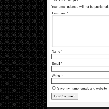
Your email address will not be published.
Comment
*
Name
*
Email
*
Website
Save my name, email, and website in