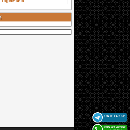
r TogelMania
K