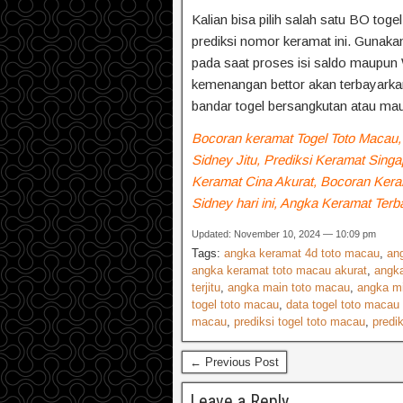
Kalian bisa pilih salah satu BO tog
prediksi nomor keramat ini. Gunaka
pada saat proses isi saldo maupun
kemenangan bettor akan terbayarkan
bandar togel bersangkutan atau mau
Bocoran keramat Togel Toto Macau, 
Sidney Jitu, Prediksi Keramat Sing
Keramat Cina Akurat, Bocoran Kera
Sidney hari ini, Angka Keramat Terb
Updated: November 10, 2024 — 10:09 pm
Tags:
angka keramat 4d toto macau
,
an
angka keramat toto macau akurat
,
angka
terjitu
,
angka main toto macau
,
angka mi
togel toto macau
,
data togel toto macau
macau
,
prediksi togel toto macau
,
predi
← Previous Post
Leave a Reply