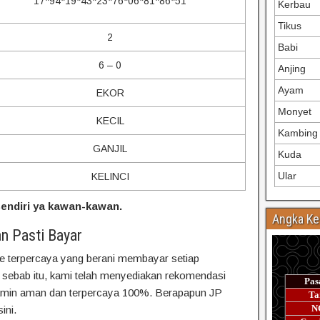
17*94*19*43*23*76*06*81*86*51
Kerbau
Tikus
2
Babi
6 – 0
Anjing
Ayam
EKOR
Monyet
KECIL
Kambing
GANJIL
Kuda
Ular
KELINCI
endiri ya kawan-kawan.
Angka Ke
n Pasti Bayar
ine terpercaya yang berani membayar setiap
sebab itu, kami telah menyediakan rekomendasi
jamin aman dan terpercaya 100%. Berapapun JP
ini.