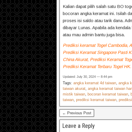
Kalian dapat pilih salah satu BO t
bocoran angka keramat ini. Isilah da
proses isi saldo atau tarik dana. 
dibayar Lunas. Apabila ada kendala 
atau mau admin bantu juga bisa.
Prediksi keramat Togel Cambodia, A
Prediksi Keramat Singapore Pasti 
China Akurat, Prediksi Keramat Toge
Prediksi Keramat Terbaru Togel HK.
Updated: July 30, 2024 — 8:44 pm
Tags:
angka keramat 4d taiwan
,
angka k
taiwan akurat
,
angka keramat taiwan hari
mistik taiwan
,
bocoran keramat taiwan
,
taiwan
,
prediksi keramat taiwan
,
prediks
← Previous Post
Leave a Reply