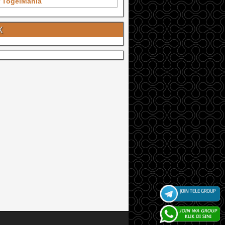
r TogelMania
K