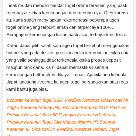
Tidak mudah mencari bandar togel online teraman yang pasti
membayar setiap kemenangan dari membernya. Oleh karena
itu, kami sudah menyiapkan rekomendasi beberapa agen
togel online yang terbukti aman dan terpercaya 100%.
Berapapun kemenangan kalian pasti akan terbayarkan di sini.
Kalian dapat pilih salah satu agen togel tersebut menggunakan
banner yang ada di situs prediksi angka keramat ini. Isilah data
yang valid sehingga tidak terkendala ketika proses deposit
maupun tarik dana. Kami dapat memastikan semua
kemenangan bettor akan dibayar Lunas. Apabila ada kendala
dapat langsung livechat ke agen togel bersangkutan atau mau
kami bantu juga bisa.
Bocoran keramat Togel SGP, Prediksi Keramat Taiwan hari ini,
Angka Keramat Sidney Jitu, Bocoran Keramat SGP Pasti JP,
Prediksi Keramat Shio SGP, Angka Keramat HK Akurat,
Prediksi Keramat Togel Toto Macau dijamin JP, Bocoran
Keramat 4D Cina hari ini, Prediksi Keramat Terbaru Togel