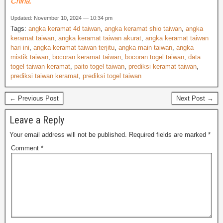
China.
Updated: November 10, 2024 — 10:34 pm
Tags:
angka keramat 4d taiwan
,
angka keramat shio taiwan
,
angka
keramat taiwan
,
angka keramat taiwan akurat
,
angka keramat taiwan
hari ini
,
angka keramat taiwan terjitu
,
angka main taiwan
,
angka
mistik taiwan
,
bocoran keramat taiwan
,
bocoran togel taiwan
,
data
togel taiwan keramat
,
paito togel taiwan
,
prediksi keramat taiwan
,
prediksi taiwan keramat
,
prediksi togel taiwan
← Previous Post
Next Post →
Leave a Reply
Your email address will not be published.
Required fields are marked
*
Comment
*