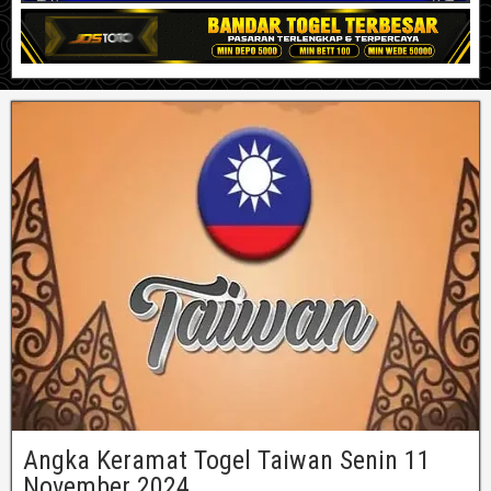
Angka Keramat Togel Taiwan Senin 11
November 2024