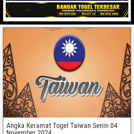
Angka Keramat Togel Taiwan Senin 04
November 2024