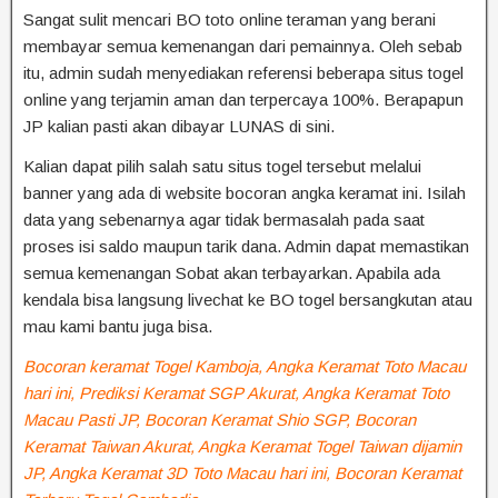
Sangat sulit mencari BO toto online teraman yang berani
membayar semua kemenangan dari pemainnya. Oleh sebab
itu, admin sudah menyediakan referensi beberapa situs togel
online yang terjamin aman dan terpercaya 100%. Berapapun
JP kalian pasti akan dibayar LUNAS di sini.
Kalian dapat pilih salah satu situs togel tersebut melalui
banner yang ada di website bocoran angka keramat ini. Isilah
data yang sebenarnya agar tidak bermasalah pada saat
proses isi saldo maupun tarik dana. Admin dapat memastikan
semua kemenangan Sobat akan terbayarkan. Apabila ada
kendala bisa langsung livechat ke BO togel bersangkutan atau
mau kami bantu juga bisa.
Bocoran keramat Togel Kamboja, Angka Keramat Toto Macau
hari ini, Prediksi Keramat SGP Akurat, Angka Keramat Toto
Macau Pasti JP, Bocoran Keramat Shio SGP, Bocoran
Keramat Taiwan Akurat, Angka Keramat Togel Taiwan dijamin
JP, Angka Keramat 3D Toto Macau hari ini, Bocoran Keramat