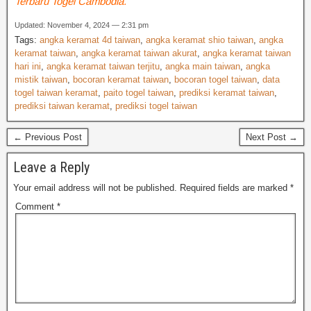
Terbaru Togel Cambodia.
Updated: November 4, 2024 — 2:31 pm
Tags:
angka keramat 4d taiwan
,
angka keramat shio taiwan
,
angka
keramat taiwan
,
angka keramat taiwan akurat
,
angka keramat taiwan
hari ini
,
angka keramat taiwan terjitu
,
angka main taiwan
,
angka
mistik taiwan
,
bocoran keramat taiwan
,
bocoran togel taiwan
,
data
togel taiwan keramat
,
paito togel taiwan
,
prediksi keramat taiwan
,
prediksi taiwan keramat
,
prediksi togel taiwan
← Previous Post
Next Post →
Leave a Reply
Your email address will not be published.
Required fields are marked
*
Comment
*