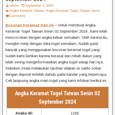
admin
September 1, 2024
Angka Keramat Taiwan
,
Angka Keramat Togel
,
Taiwan Senin
Comments
Bocoran Keramat Hari ini
– Untuk membuat Angka
Keramat Togel Taiwan Senin 02 September 2024 , kami telah
mencocokan dengan angka keluar semalam. Oleh karena itu,
mungkin mirip dengan data togel semalam. Sudah pasti
banyak yang menggunakan bocoran keramat togel yang
sudah kami berikan karena berasal dari mbah dukun yang
telah sering menginformasikan angka togel setiap hari nya.
Sebelum mulai melakukan taruhan silakan isi saldo sobat
dengan deposit terlebih dahulu pada bandar yang terpercaya.
Cek langsung angka main togel yang kami infokan berikut ini.
Angka Keramat Togel Taiwan Senin 02
September 2024
Angka 4D
1266