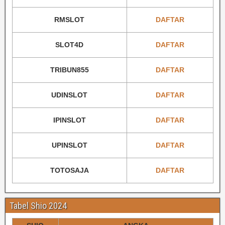
RMSLOT
DAFTAR
SLOT4D
DAFTAR
TRIBUN855
DAFTAR
UDINSLOT
DAFTAR
IPINSLOT
DAFTAR
UPINSLOT
DAFTAR
TOTOSAJA
DAFTAR
Tabel Shio 2024