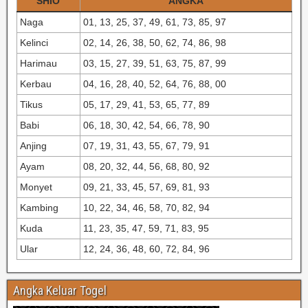
SHIO
ANGKA
Naga
01, 13, 25, 37, 49, 61, 73, 85, 97
Kelinci
02, 14, 26, 38, 50, 62, 74, 86, 98
Harimau
03, 15, 27, 39, 51, 63, 75, 87, 99
Kerbau
04, 16, 28, 40, 52, 64, 76, 88, 00
Tikus
05, 17, 29, 41, 53, 65, 77, 89
Babi
06, 18, 30, 42, 54, 66, 78, 90
Anjing
07, 19, 31, 43, 55, 67, 79, 91
Ayam
08, 20, 32, 44, 56, 68, 80, 92
Monyet
09, 21, 33, 45, 57, 69, 81, 93
Kambing
10, 22, 34, 46, 58, 70, 82, 94
Kuda
11, 23, 35, 47, 59, 71, 83, 95
Ular
12, 24, 36, 48, 60, 72, 84, 96
Angka Keluar Togel