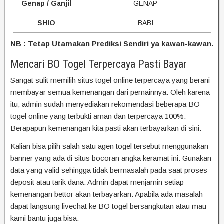
Genap / Ganjil
GENAP
SHIO
BABI
NB : Tetap Utamakan Prediksi Sendiri ya kawan-kawan.
Mencari BO Togel Terpercaya Pasti Bayar
Sangat sulit memilih situs togel online terpercaya yang berani
membayar semua kemenangan dari pemainnya. Oleh karena
itu, admin sudah menyediakan rekomendasi beberapa BO
togel online yang terbukti aman dan terpercaya 100%.
Berapapun kemenangan kita pasti akan terbayarkan di sini.
Kalian bisa pilih salah satu agen togel tersebut menggunakan
banner yang ada di situs bocoran angka keramat ini. Gunakan
data yang valid sehingga tidak bermasalah pada saat proses
deposit atau tarik dana. Admin dapat menjamin setiap
kemenangan bettor akan terbayarkan. Apabila ada masalah
dapat langsung livechat ke BO togel bersangkutan atau mau
kami bantu juga bisa.