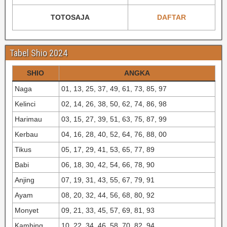
TOTOSAJA
DAFTAR
Tabel Shio 2024
SHIO
ANGKA
Naga
01, 13, 25, 37, 49, 61, 73, 85, 97
Kelinci
02, 14, 26, 38, 50, 62, 74, 86, 98
Harimau
03, 15, 27, 39, 51, 63, 75, 87, 99
Kerbau
04, 16, 28, 40, 52, 64, 76, 88, 00
Tikus
05, 17, 29, 41, 53, 65, 77, 89
Babi
06, 18, 30, 42, 54, 66, 78, 90
Anjing
07, 19, 31, 43, 55, 67, 79, 91
Ayam
08, 20, 32, 44, 56, 68, 80, 92
Monyet
09, 21, 33, 45, 57, 69, 81, 93
Kambing
10, 22, 34, 46, 58, 70, 82, 94