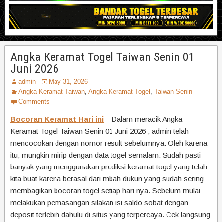
Angka Keramat Togel Taiwan Senin 01
Juni 2026
admin
May 31, 2026
Angka Keramat Taiwan
,
Angka Keramat Togel
,
Taiwan Senin
Comments
Bocoran Keramat Hari ini
– Dalam meracik Angka
Keramat Togel Taiwan Senin 01 Juni 2026 , admin telah
mencocokan dengan nomor result sebelumnya. Oleh karena
itu, mungkin mirip dengan data togel semalam. Sudah pasti
banyak yang menggunakan prediksi keramat togel yang telah
kita buat karena berasal dari mbah dukun yang sudah sering
membagikan bocoran togel setiap hari nya. Sebelum mulai
melakukan pemasangan silakan isi saldo sobat dengan
deposit terlebih dahulu di situs yang terpercaya. Cek langsung