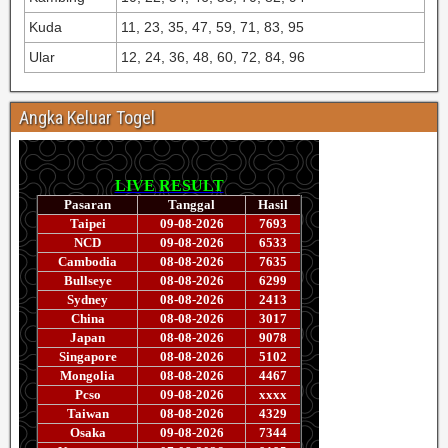
Kuda
11, 23, 35, 47, 59, 71, 83, 95
Ular
12, 24, 36, 48, 60, 72, 84, 96
Angka Keluar Togel