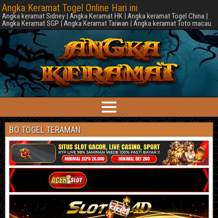
Angka Keramat Togel Online Hari ini
Angka keramat Sidney | Angka Keramat HK | Angka keramat Togel China |
Angka Keramat SGP | Angka Keramat Taiwan | Angka keramat Toto macau.
BO TOGEL TERAMAN