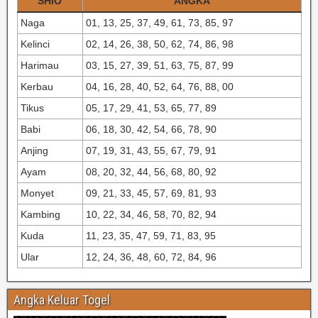
SHIO
ANGKA
Naga
01, 13, 25, 37, 49, 61, 73, 85, 97
Kelinci
02, 14, 26, 38, 50, 62, 74, 86, 98
Harimau
03, 15, 27, 39, 51, 63, 75, 87, 99
Kerbau
04, 16, 28, 40, 52, 64, 76, 88, 00
Tikus
05, 17, 29, 41, 53, 65, 77, 89
Babi
06, 18, 30, 42, 54, 66, 78, 90
Anjing
07, 19, 31, 43, 55, 67, 79, 91
Ayam
08, 20, 32, 44, 56, 68, 80, 92
Monyet
09, 21, 33, 45, 57, 69, 81, 93
Kambing
10, 22, 34, 46, 58, 70, 82, 94
Kuda
11, 23, 35, 47, 59, 71, 83, 95
Ular
12, 24, 36, 48, 60, 72, 84, 96
Angka Keluar Togel