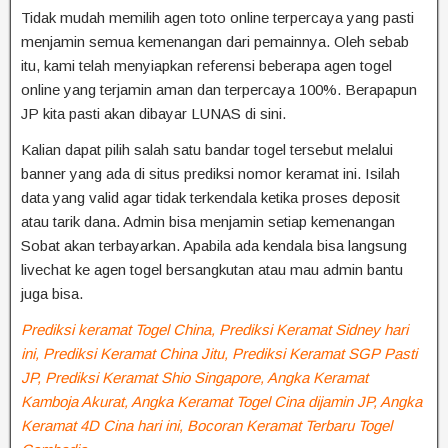
Tidak mudah memilih agen toto online terpercaya yang pasti
menjamin semua kemenangan dari pemainnya. Oleh sebab
itu, kami telah menyiapkan referensi beberapa agen togel
online yang terjamin aman dan terpercaya 100%. Berapapun
JP kita pasti akan dibayar LUNAS di sini.
Kalian dapat pilih salah satu bandar togel tersebut melalui
banner yang ada di situs prediksi nomor keramat ini. Isilah
data yang valid agar tidak terkendala ketika proses deposit
atau tarik dana. Admin bisa menjamin setiap kemenangan
Sobat akan terbayarkan. Apabila ada kendala bisa langsung
livechat ke agen togel bersangkutan atau mau admin bantu
juga bisa.
Prediksi keramat Togel China, Prediksi Keramat Sidney hari
ini, Prediksi Keramat China Jitu, Prediksi Keramat SGP Pasti
JP, Prediksi Keramat Shio Singapore, Angka Keramat
Kamboja Akurat, Angka Keramat Togel Cina dijamin JP, Angka
Keramat 4D Cina hari ini, Bocoran Keramat Terbaru Togel