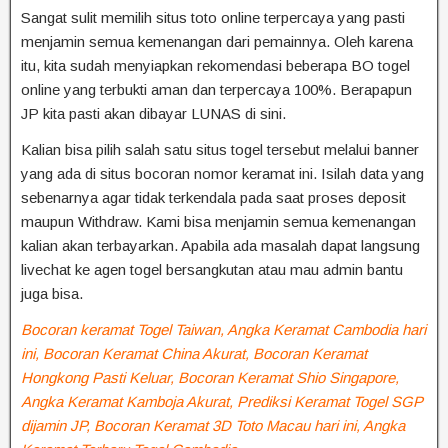
Sangat sulit memilih situs toto online terpercaya yang pasti
menjamin semua kemenangan dari pemainnya. Oleh karena
itu, kita sudah menyiapkan rekomendasi beberapa BO togel
online yang terbukti aman dan terpercaya 100%. Berapapun
JP kita pasti akan dibayar LUNAS di sini.
Kalian bisa pilih salah satu situs togel tersebut melalui banner
yang ada di situs bocoran nomor keramat ini. Isilah data yang
sebenarnya agar tidak terkendala pada saat proses deposit
maupun Withdraw. Kami bisa menjamin semua kemenangan
kalian akan terbayarkan. Apabila ada masalah dapat langsung
livechat ke agen togel bersangkutan atau mau admin bantu
juga bisa.
Bocoran keramat Togel Taiwan, Angka Keramat Cambodia hari
ini, Bocoran Keramat China Akurat, Bocoran Keramat
Hongkong Pasti Keluar, Bocoran Keramat Shio Singapore,
Angka Keramat Kamboja Akurat, Prediksi Keramat Togel SGP
dijamin JP, Bocoran Keramat 3D Toto Macau hari ini, Angka