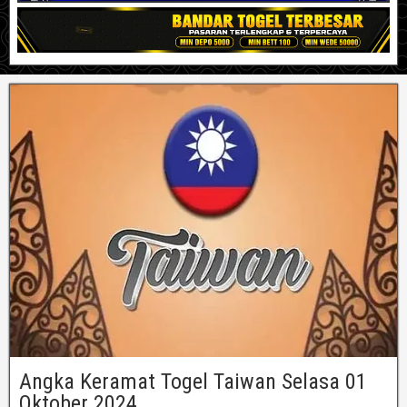
Angka Keramat Togel Taiwan Selasa 01
Oktober 2024