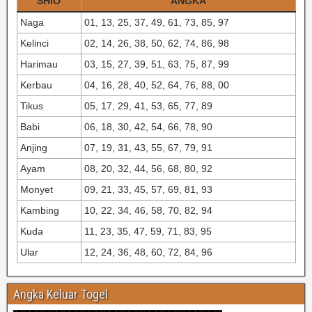
SHIO
ANGKA
Naga
01, 13, 25, 37, 49, 61, 73, 85, 97
Kelinci
02, 14, 26, 38, 50, 62, 74, 86, 98
Harimau
03, 15, 27, 39, 51, 63, 75, 87, 99
Kerbau
04, 16, 28, 40, 52, 64, 76, 88, 00
Tikus
05, 17, 29, 41, 53, 65, 77, 89
Babi
06, 18, 30, 42, 54, 66, 78, 90
Anjing
07, 19, 31, 43, 55, 67, 79, 91
Ayam
08, 20, 32, 44, 56, 68, 80, 92
Monyet
09, 21, 33, 45, 57, 69, 81, 93
Kambing
10, 22, 34, 46, 58, 70, 82, 94
Kuda
11, 23, 35, 47, 59, 71, 83, 95
Ular
12, 24, 36, 48, 60, 72, 84, 96
Angka Keluar Togel