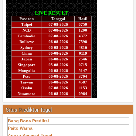
Situs Prediktor Togel
Bang Bona Prediksi
Paito Warna
Angka Keramat Togel