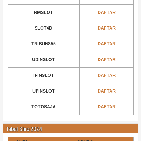
RMSLOT
DAFTAR
SLOT4D
DAFTAR
TRIBUN855
DAFTAR
UDINSLOT
DAFTAR
IPINSLOT
DAFTAR
UPINSLOT
DAFTAR
TOTOSAJA
DAFTAR
Tabel Shio 2024