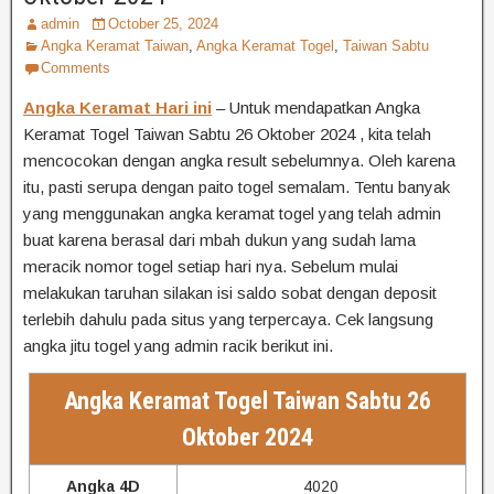
admin
October 25, 2024
Angka Keramat Taiwan
,
Angka Keramat Togel
,
Taiwan Sabtu
Comments
Angka Keramat Hari ini
– Untuk mendapatkan Angka
Keramat Togel Taiwan Sabtu 26 Oktober 2024 , kita telah
mencocokan dengan angka result sebelumnya. Oleh karena
itu, pasti serupa dengan paito togel semalam. Tentu banyak
yang menggunakan angka keramat togel yang telah admin
buat karena berasal dari mbah dukun yang sudah lama
meracik nomor togel setiap hari nya. Sebelum mulai
melakukan taruhan silakan isi saldo sobat dengan deposit
terlebih dahulu pada situs yang terpercaya. Cek langsung
angka jitu togel yang admin racik berikut ini.
Angka Keramat Togel Taiwan Sabtu 26
Oktober 2024
Angka 4D
4020