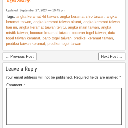
Togel Sidney.
Updated: September 27, 2024 — 10:45 pm
Tags:
angka keramat 4d taiwan
,
angka keramat shio taiwan
,
angka
keramat taiwan
,
angka keramat taiwan akurat
,
angka keramat taiwan
hari ini
,
angka keramat taiwan terjitu
,
angka main taiwan
,
angka
mistik taiwan
,
bocoran keramat taiwan
,
bocoran togel taiwan
,
data
togel taiwan keramat
,
paito togel taiwan
,
prediksi keramat taiwan
,
prediksi taiwan keramat
,
prediksi togel taiwan
← Previous Post
Next Post →
Leave a Reply
Your email address will not be published.
Required fields are marked
*
Comment
*