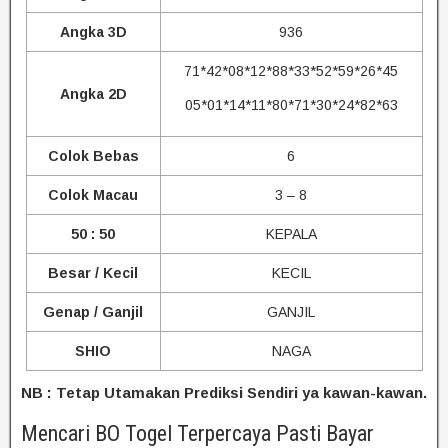
Angka 3D
936
71*42*08*12*88*33*52*59*26*45
Angka 2D
05*01*14*11*80*71*30*24*82*63
Colok Bebas
6
Colok Macau
3 – 8
50 : 50
KEPALA
Besar / Kecil
KECIL
Genap / Ganjil
GANJIL
SHIO
NAGA
NB : Tetap Utamakan Prediksi Sendiri ya kawan-kawan.
Mencari BO Togel Terpercaya Pasti Bayar