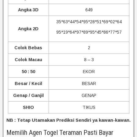
Angka 3D
649
35*63*44*54*95*28*51*69*02*64
Angka 2D
95*19*64*97*89*95*45*86*77*57
Colok Bebas
2
Colok Macau
8 – 3
50 : 50
EKOR
Besar / Kecil
BESAR
Genap / Ganjil
GENAP
SHIO
TIKUS
NB : Tetap Utamakan Prediksi Sendiri ya kawan-kawan.
Memilih Agen Togel Teraman Pasti Bayar