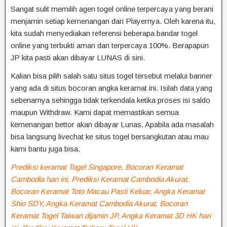
Sangat sulit memilih agen togel online terpercaya yang berani
menjamin setiap kemenangan dari Playernya. Oleh karena itu,
kita sudah menyediakan referensi beberapa bandar togel
online yang terbukti aman dan terpercaya 100%. Berapapun
JP kita pasti akan dibayar LUNAS di sini.
Kalian bisa pilih salah satu situs togel tersebut melalui banner
yang ada di situs bocoran angka keramat ini. Isilah data yang
sebenarnya sehingga tidak terkendala ketika proses isi saldo
maupun Withdraw. Kami dapat memastikan semua
kemenangan bettor akan dibayar Lunas. Apabila ada masalah
bisa langsung livechat ke situs togel bersangkutan atau mau
kami bantu juga bisa.
Prediksi keramat Togel Singapore, Bocoran Keramat
Cambodia hari ini, Prediksi Keramat Cambodia Akurat,
Bocoran Keramat Toto Macau Pasti Keluar, Angka Keramat
Shio SDY, Angka Keramat Cambodia Akurat, Bocoran
Keramat Togel Taiwan dijamin JP, Angka Keramat 3D HK hari