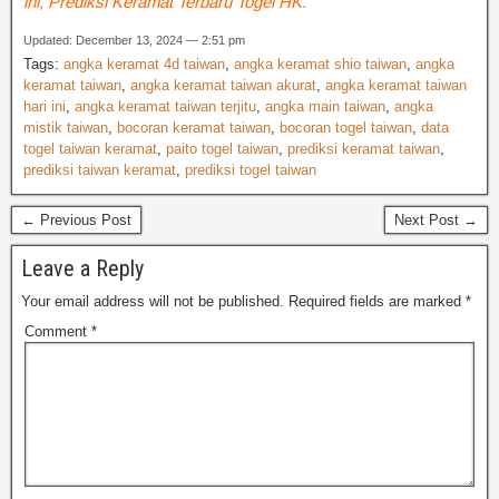
ini, Prediksi Keramat Terbaru Togel HK.
Updated: December 13, 2024 — 2:51 pm
Tags:
angka keramat 4d taiwan
,
angka keramat shio taiwan
,
angka
keramat taiwan
,
angka keramat taiwan akurat
,
angka keramat taiwan
hari ini
,
angka keramat taiwan terjitu
,
angka main taiwan
,
angka
mistik taiwan
,
bocoran keramat taiwan
,
bocoran togel taiwan
,
data
togel taiwan keramat
,
paito togel taiwan
,
prediksi keramat taiwan
,
prediksi taiwan keramat
,
prediksi togel taiwan
← Previous Post
Next Post →
Leave a Reply
Your email address will not be published.
Required fields are marked
*
Comment
*