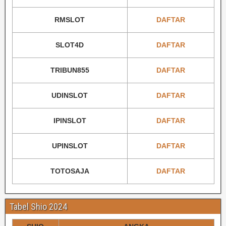
RMSLOT
DAFTAR
SLOT4D
DAFTAR
TRIBUN855
DAFTAR
UDINSLOT
DAFTAR
IPINSLOT
DAFTAR
UPINSLOT
DAFTAR
TOTOSAJA
DAFTAR
Tabel Shio 2024