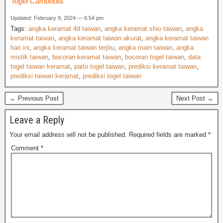
Togel Cambodia.
Updated: February 9, 2024 — 6:54 pm
Tags:
angka keramat 4d taiwan
,
angka keramat shio taiwan
,
angka
keramat taiwan
,
angka keramat taiwan akurat
,
angka keramat taiwan
hari ini
,
angka keramat taiwan terjitu
,
angka main taiwan
,
angka
mistik taiwan
,
bocoran keramat taiwan
,
bocoran togel taiwan
,
data
togel taiwan keramat
,
paito togel taiwan
,
prediksi keramat taiwan
,
prediksi taiwan keramat
,
prediksi togel taiwan
← Previous Post
Next Post →
Leave a Reply
Your email address will not be published.
Required fields are marked
*
Comment
*