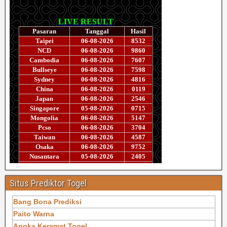
Situs Prediktor Togel
Bang Bona Prediksi
Paito Warna
Angka Keramat Togel