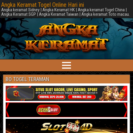
Angka Keramat Togel Online Hari ini
Angka keramat Sidney | Angka Keramat HK | Angka keramat Togel China |
Angka Keramat SGP | Angka Keramat Taiwan | Angka keramat Toto macau.
BO TOGEL TERAMAN