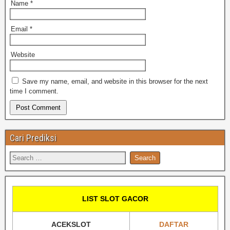
Name
*
Email
*
Website
Save my name, email, and website in this browser for the next
time I comment.
Cari Prediksi
LIST SLOT GACOR
ACEKSLOT
DAFTAR