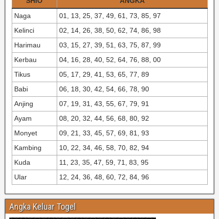
SHIO
ANGKA
Naga
01, 13, 25, 37, 49, 61, 73, 85, 97
Kelinci
02, 14, 26, 38, 50, 62, 74, 86, 98
Harimau
03, 15, 27, 39, 51, 63, 75, 87, 99
Kerbau
04, 16, 28, 40, 52, 64, 76, 88, 00
Tikus
05, 17, 29, 41, 53, 65, 77, 89
Babi
06, 18, 30, 42, 54, 66, 78, 90
Anjing
07, 19, 31, 43, 55, 67, 79, 91
Ayam
08, 20, 32, 44, 56, 68, 80, 92
Monyet
09, 21, 33, 45, 57, 69, 81, 93
Kambing
10, 22, 34, 46, 58, 70, 82, 94
Kuda
11, 23, 35, 47, 59, 71, 83, 95
Ular
12, 24, 36, 48, 60, 72, 84, 96
Angka Keluar Togel