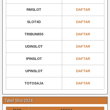
RMSLOT
DAFTAR
SLOT4D
DAFTAR
TRIBUN855
DAFTAR
UDINSLOT
DAFTAR
IPINSLOT
DAFTAR
UPINSLOT
DAFTAR
TOTOSAJA
DAFTAR
Tabel Shio 2024