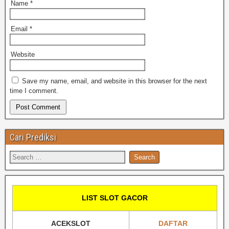
Name
*
Email
*
Website
Save my name, email, and website in this browser for the next
time I comment.
Cari Prediksi
LIST SLOT GACOR
ACEKSLOT
DAFTAR