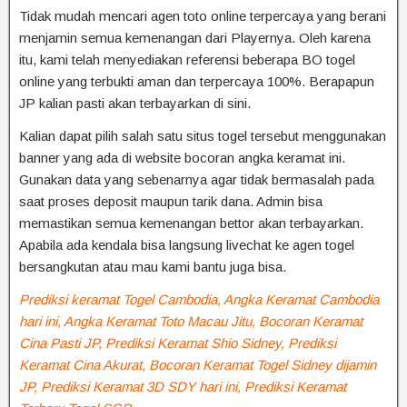
Tidak mudah mencari agen toto online terpercaya yang berani
menjamin semua kemenangan dari Playernya. Oleh karena
itu, kami telah menyediakan referensi beberapa BO togel
online yang terbukti aman dan terpercaya 100%. Berapapun
JP kalian pasti akan terbayarkan di sini.
Kalian dapat pilih salah satu situs togel tersebut menggunakan
banner yang ada di website bocoran angka keramat ini.
Gunakan data yang sebenarnya agar tidak bermasalah pada
saat proses deposit maupun tarik dana. Admin bisa
memastikan semua kemenangan bettor akan terbayarkan.
Apabila ada kendala bisa langsung livechat ke agen togel
bersangkutan atau mau kami bantu juga bisa.
Prediksi keramat Togel Cambodia, Angka Keramat Cambodia
hari ini, Angka Keramat Toto Macau Jitu, Bocoran Keramat
Cina Pasti JP, Prediksi Keramat Shio Sidney, Prediksi
Keramat Cina Akurat, Bocoran Keramat Togel Sidney dijamin
JP, Prediksi Keramat 3D SDY hari ini, Prediksi Keramat