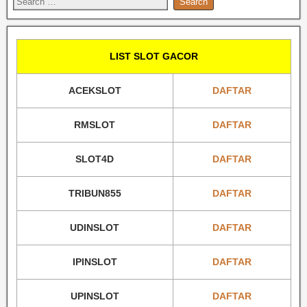
LIST SLOT GACOR
ACEKSLOT
DAFTAR
RMSLOT
DAFTAR
SLOT4D
DAFTAR
TRIBUN855
DAFTAR
UDINSLOT
DAFTAR
IPINSLOT
DAFTAR
UPINSLOT
DAFTAR