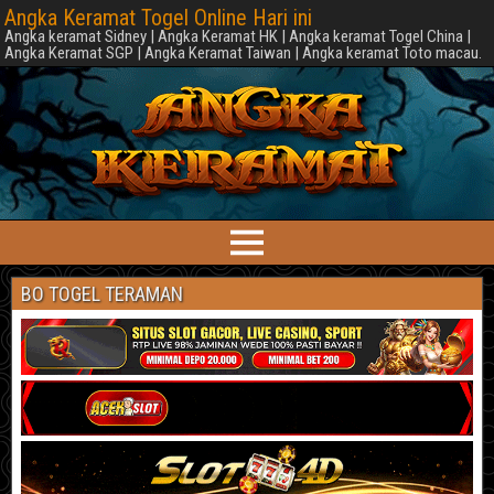
Angka Keramat Togel Online Hari ini
Angka keramat Sidney | Angka Keramat HK | Angka keramat Togel China |
Angka Keramat SGP | Angka Keramat Taiwan | Angka keramat Toto macau.
BO TOGEL TERAMAN