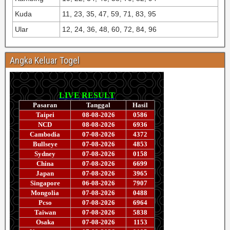
Kuda
11, 23, 35, 47, 59, 71, 83, 95
Ular
12, 24, 36, 48, 60, 72, 84, 96
Angka Keluar Togel