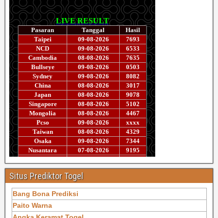
Situs Prediktor Togel
Bang Bona Prediksi
Paito Warna
Angka Keramat Togel