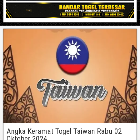
Angka Keramat Togel Taiwan Rabu 02
Oktober 2024