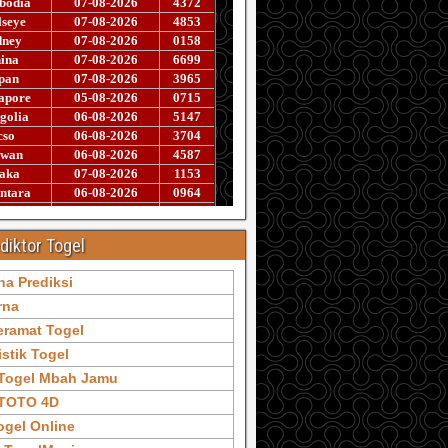
diktor Togel
a Prediksi
rna
ramat Togel
stik Togel
 Togel Mbah Jamu
 TOTO 4D
ogel Online