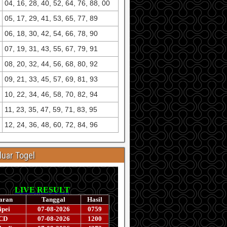
04, 16, 28, 40, 52, 64, 76, 88, 00
05, 17, 29, 41, 53, 65, 77, 89
06, 18, 30, 42, 54, 66, 78, 90
07, 19, 31, 43, 55, 67, 79, 91
08, 20, 32, 44, 56, 68, 80, 92
09, 21, 33, 45, 57, 69, 81, 93
10, 22, 34, 46, 58, 70, 82, 94
11, 23, 35, 47, 59, 71, 83, 95
12, 24, 36, 48, 60, 72, 84, 96
luar Togel