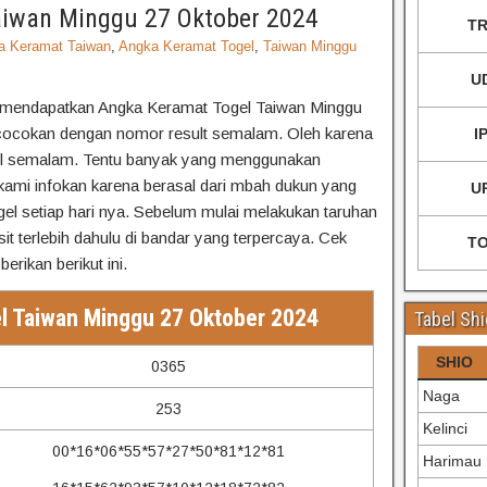
aiwan Minggu 27 Oktober 2024
TR
a Keramat Taiwan
,
Angka Keramat Togel
,
Taiwan Minggu
U
mendapatkan Angka Keramat Togel Taiwan Minggu
ncocokan dengan nomor result semalam. Oleh karena
I
ogel semalam. Tentu banyak yang menggunakan
kami infokan karena berasal dari mbah dukun yang
U
el setiap hari nya. Sebelum mulai melakukan taruhan
sit terlebih dahulu di bandar yang terpercaya. Cek
T
erikan berikut ini.
l Taiwan Minggu 27 Oktober 2024
Tabel Sh
SHIO
0365
Naga
253
Kelinci
00*16*06*55*57*27*50*81*12*81
Harimau