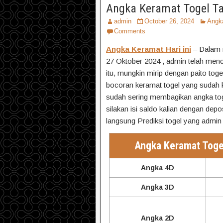
Angka Keramat Togel T
admin
October 26, 2024
Angk
Comments
Angka Keramat Hari ini
– Dalam 
27 Oktober 2024 , admin telah me
itu, mungkin mirip dengan paito t
bocoran keramat togel yang sudah 
sudah sering membagikan angka tog
silakan isi saldo kalian dengan depo
langsung Prediksi togel yang admin b
Angka Keramat Toge
Angka 4D
Angka 3D
Angka 2D