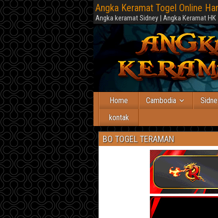
Angka Keramat Togel Online Hari
Angka keramat Sidney | Angka Keramat HK 
Home
Cambodia
Sidne
kontak
BO TOGEL TERAMAN