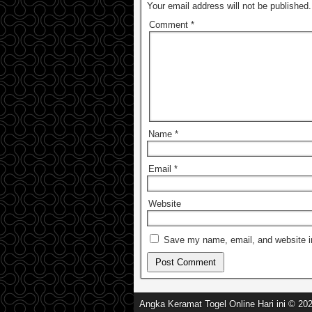
Your email address will not be published.
Comment
*
Name
*
Email
*
Website
Save my name, email, and website in
Angka Keramat Togel Online Hari ini © 20