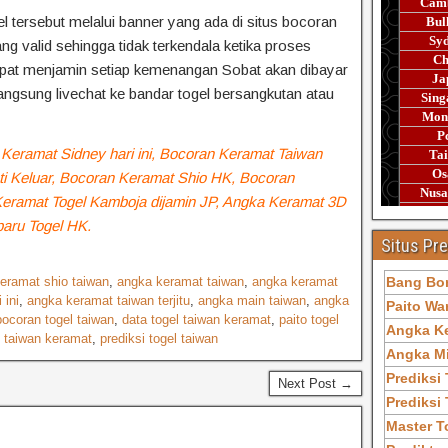
gel tersebut melalui banner yang ada di situs bocoran
g valid sehingga tidak terkendala ketika proses
apat menjamin setiap kemenangan Sobat akan dibayar
angsung livechat ke bandar togel bersangkutan atau
 Keramat Sidney hari ini, Bocoran Keramat Taiwan
ti Keluar, Bocoran Keramat Shio HK, Bocoran
Keramat Togel Kamboja dijamin JP, Angka Keramat 3D
baru Togel HK.
Situs Pre
eramat shio taiwan
,
angka keramat taiwan
,
angka keramat
Bang Bon
 ini
,
angka keramat taiwan terjitu
,
angka main taiwan
,
angka
Paito Wa
bocoran togel taiwan
,
data togel taiwan keramat
,
paito togel
Angka Ke
i taiwan keramat
,
prediksi togel taiwan
Angka Mi
Prediksi
Next Post →
Prediksi
Master T