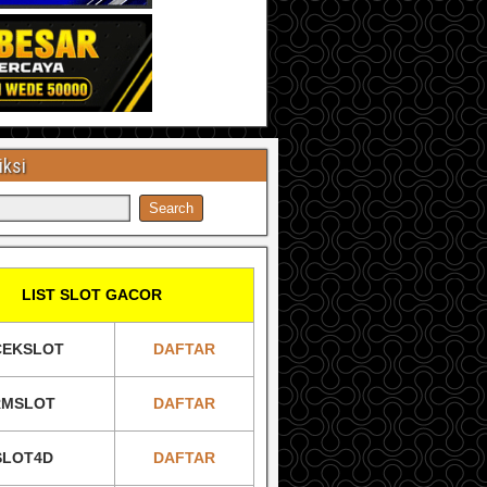
iksi
LIST SLOT GACOR
CEKSLOT
DAFTAR
RMSLOT
DAFTAR
SLOT4D
DAFTAR