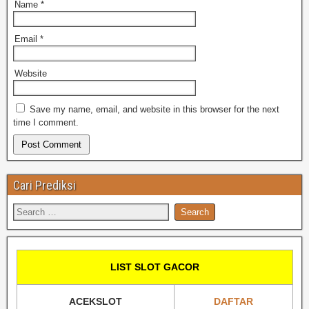
Name
*
Email
*
Website
Save my name, email, and website in this browser for the next
time I comment.
Cari Prediksi
LIST SLOT GACOR
ACEKSLOT
DAFTAR