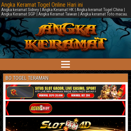
Angka Keramat Togel Online Hari ini
Angka keramat Sidney | Angka Keramat HK | Angka keramat Togel China |
Angka Keramat SGP | Angka Keramat Taiwan | Angka keramat Toto macau.
BO TOGEL TERAMAN