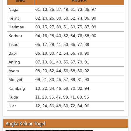
SHIO
ANGKA
Naga
01, 13, 25, 37, 49, 61, 73, 85, 97
Kelinci
02, 14, 26, 38, 50, 62, 74, 86, 98
Harimau
03, 15, 27, 39, 51, 63, 75, 87, 99
Kerbau
04, 16, 28, 40, 52, 64, 76, 88, 00
Tikus
05, 17, 29, 41, 53, 65, 77, 89
Babi
06, 18, 30, 42, 54, 66, 78, 90
Anjing
07, 19, 31, 43, 55, 67, 79, 91
Ayam
08, 20, 32, 44, 56, 68, 80, 92
Monyet
09, 21, 33, 45, 57, 69, 81, 93
Kambing
10, 22, 34, 46, 58, 70, 82, 94
Kuda
11, 23, 35, 47, 59, 71, 83, 95
Ular
12, 24, 36, 48, 60, 72, 84, 96
Angka Keluar Togel