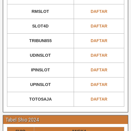
RMSLOT
DAFTAR
SLOT4D
DAFTAR
TRIBUN855
DAFTAR
UDINSLOT
DAFTAR
IPINSLOT
DAFTAR
UPINSLOT
DAFTAR
TOTOSAJA
DAFTAR
Tabel Shio 2024