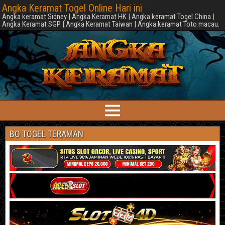
Angka Keramat Togel Online Hari ini
Angka keramat Sidney | Angka Keramat HK | Angka keramat Togel China |
Angka Keramat SGP | Angka Keramat Taiwan | Angka keramat Toto macau.
BO TOGEL TERAMAN