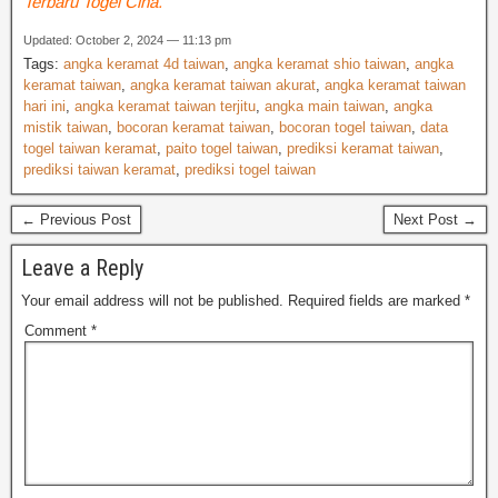
Terbaru Togel Cina.
Updated: October 2, 2024 — 11:13 pm
Tags:
angka keramat 4d taiwan
,
angka keramat shio taiwan
,
angka
keramat taiwan
,
angka keramat taiwan akurat
,
angka keramat taiwan
hari ini
,
angka keramat taiwan terjitu
,
angka main taiwan
,
angka
mistik taiwan
,
bocoran keramat taiwan
,
bocoran togel taiwan
,
data
togel taiwan keramat
,
paito togel taiwan
,
prediksi keramat taiwan
,
prediksi taiwan keramat
,
prediksi togel taiwan
← Previous Post
Next Post →
Leave a Reply
Your email address will not be published.
Required fields are marked
*
Comment
*