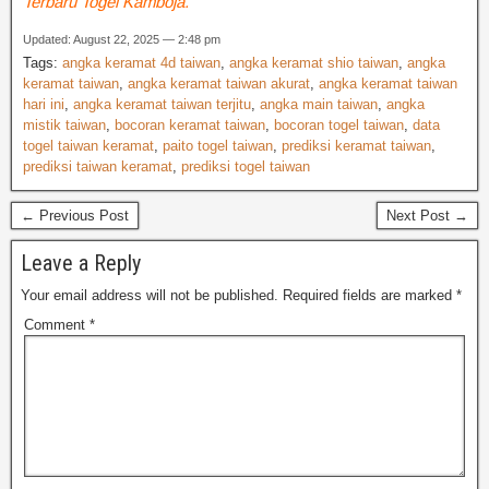
Terbaru Togel Kamboja.
Updated: August 22, 2025 — 2:48 pm
Tags:
angka keramat 4d taiwan
,
angka keramat shio taiwan
,
angka
keramat taiwan
,
angka keramat taiwan akurat
,
angka keramat taiwan
hari ini
,
angka keramat taiwan terjitu
,
angka main taiwan
,
angka
mistik taiwan
,
bocoran keramat taiwan
,
bocoran togel taiwan
,
data
togel taiwan keramat
,
paito togel taiwan
,
prediksi keramat taiwan
,
prediksi taiwan keramat
,
prediksi togel taiwan
← Previous Post
Next Post →
Leave a Reply
Your email address will not be published.
Required fields are marked
*
Comment
*