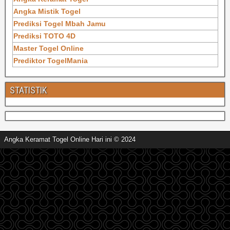
Angka Mistik Togel
Prediksi Togel Mbah Jamu
Prediksi TOTO 4D
Master Togel Online
Prediktor TogelMania
STATISTIK
Angka Keramat Togel Online Hari ini © 2024