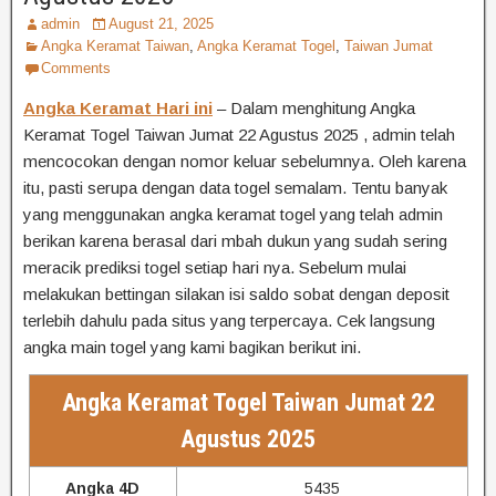
admin
August 21, 2025
Angka Keramat Taiwan
,
Angka Keramat Togel
,
Taiwan Jumat
Comments
Angka Keramat Hari ini
– Dalam menghitung Angka
Keramat Togel Taiwan Jumat 22 Agustus 2025 , admin telah
mencocokan dengan nomor keluar sebelumnya. Oleh karena
itu, pasti serupa dengan data togel semalam. Tentu banyak
yang menggunakan angka keramat togel yang telah admin
berikan karena berasal dari mbah dukun yang sudah sering
meracik prediksi togel setiap hari nya. Sebelum mulai
melakukan bettingan silakan isi saldo sobat dengan deposit
terlebih dahulu pada situs yang terpercaya. Cek langsung
angka main togel yang kami bagikan berikut ini.
Angka Keramat Togel Taiwan Jumat 22
Agustus 2025
Angka 4D
5435