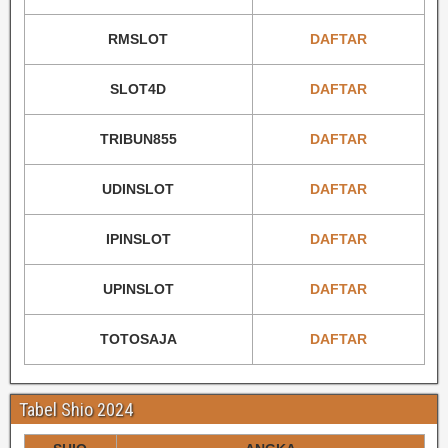
RMSLOT
DAFTAR
SLOT4D
DAFTAR
TRIBUN855
DAFTAR
UDINSLOT
DAFTAR
IPINSLOT
DAFTAR
UPINSLOT
DAFTAR
TOTOSAJA
DAFTAR
Tabel Shio 2024