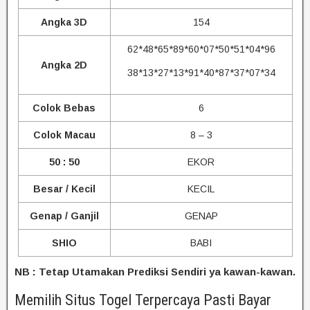
Angka 3D
154
62*48*65*89*60*07*50*51*04*96
Angka 2D
38*13*27*13*91*40*87*37*07*34
Colok Bebas
6
Colok Macau
8 – 3
50 : 50
EKOR
Besar / Kecil
KECIL
Genap / Ganjil
GENAP
SHIO
BABI
NB : Tetap Utamakan Prediksi Sendiri ya kawan-kawan.
Memilih Situs Togel Terpercaya Pasti Bayar