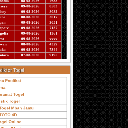
diktor Togel
a Prediksi
rna
ramat Togel
stik Togel
 Togel Mbah Jamu
 TOTO 4D
ogel Online