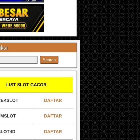
iksi
LIST SLOT GACOR
CEKSLOT
DAFTAR
RMSLOT
DAFTAR
SLOT4D
DAFTAR