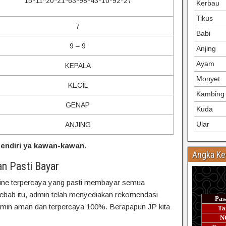
15*11*20*21*63*98*43*10*92*27
Kerbau
Tikus
7
Babi
9 – 9
Anjing
Ayam
KEPALA
Monyet
KECIL
Kambing
GENAP
Kuda
Ular
ANJING
endiri ya kawan-kawan.
Angka Ke
n Pasti Bayar
nline terpercaya yang pasti membayar semua
ebab itu, admin telah menyediakan rekomendasi
jamin aman dan terpercaya 100%. Berapapun JP kita