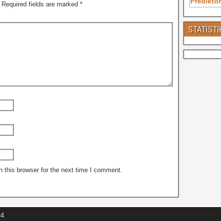
Predikto
Required fields are marked
*
STATISTI
 this browser for the next time I comment.
24