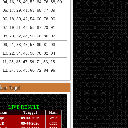
04, 16, 28, 40, 52, 64, 76, 88, 00
05, 17, 29, 41, 53, 65, 77, 89
06, 18, 30, 42, 54, 66, 78, 90
07, 19, 31, 43, 55, 67, 79, 91
08, 20, 32, 44, 56, 68, 80, 92
09, 21, 33, 45, 57, 69, 81, 93
10, 22, 34, 46, 58, 70, 82, 94
11, 23, 35, 47, 59, 71, 83, 95
12, 24, 36, 48, 60, 72, 84, 96
luar Togel