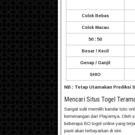
Colok Bebas
Colok Macau
50 : 50
Besar / Kecil
Genap / Ganjil
SHIO
NB : Tetap Utamakan Prediksi S
Mencari Situs Togel Terama
Sangat sulit memilih bandar toto o
kemenangan dari Playernya. Oleh s
beberapa BO togel online yang ter
pasti akan terbayarkan di sini.