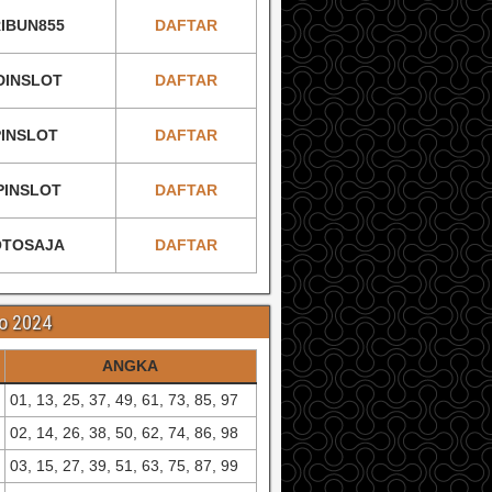
IBUN855
DAFTAR
DINSLOT
DAFTAR
PINSLOT
DAFTAR
PINSLOT
DAFTAR
OTOSAJA
DAFTAR
io 2024
ANGKA
01, 13, 25, 37, 49, 61, 73, 85, 97
02, 14, 26, 38, 50, 62, 74, 86, 98
03, 15, 27, 39, 51, 63, 75, 87, 99