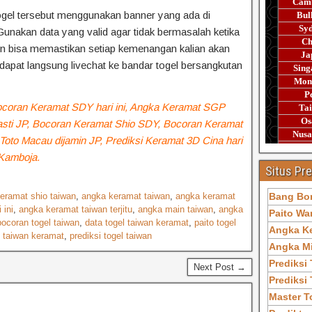
 togel tersebut menggunakan banner yang ada di
 Gunakan data yang valid agar tidak bermasalah ketika
in bisa memastikan setiap kemenangan kalian akan
dapat langsung livechat ke bandar togel bersangkutan
ocoran Keramat SDY hari ini, Angka Keramat SGP
sti JP, Bocoran Keramat Shio SDY, Bocoran Keramat
Toto Macau dijamin JP, Prediksi Keramat 3D Cina hari
 Kamboja.
Situs Pre
eramat shio taiwan
,
angka keramat taiwan
,
angka keramat
Bang Bon
 ini
,
angka keramat taiwan terjitu
,
angka main taiwan
,
angka
Paito Wa
bocoran togel taiwan
,
data togel taiwan keramat
,
paito togel
Angka Ke
i taiwan keramat
,
prediksi togel taiwan
Angka Mi
Prediksi
Next Post →
Prediksi
Master T