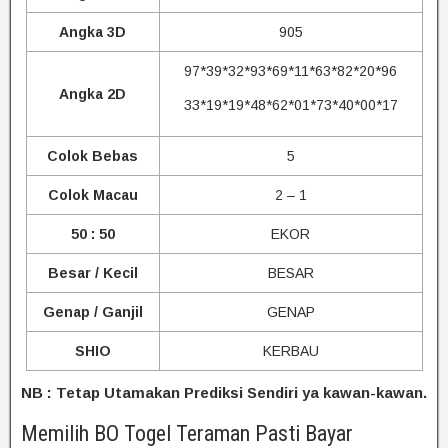
Angka 3D
905
97*39*32*93*69*11*63*82*20*96
Angka 2D
33*19*19*48*62*01*73*40*00*17
Colok Bebas
5
Colok Macau
2 – 1
50 : 50
EKOR
Besar / Kecil
BESAR
Genap / Ganjil
GENAP
SHIO
KERBAU
NB : Tetap Utamakan Prediksi Sendiri ya kawan-kawan.
Memilih BO Togel Teraman Pasti Bayar