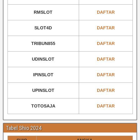
RMSLOT
DAFTAR
SLOT4D
DAFTAR
TRIBUN855
DAFTAR
UDINSLOT
DAFTAR
IPINSLOT
DAFTAR
UPINSLOT
DAFTAR
TOTOSAJA
DAFTAR
Tabel Shio 2024