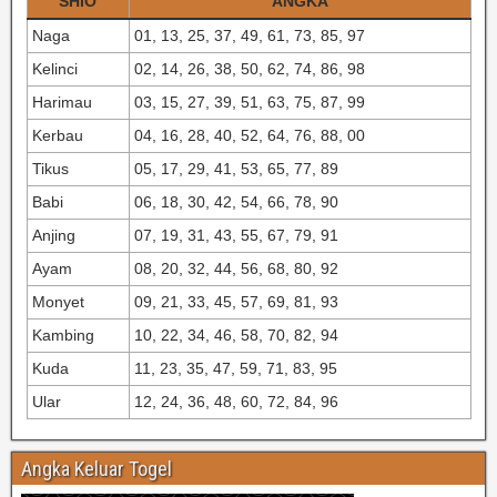
SHIO
ANGKA
Naga
01, 13, 25, 37, 49, 61, 73, 85, 97
Kelinci
02, 14, 26, 38, 50, 62, 74, 86, 98
Harimau
03, 15, 27, 39, 51, 63, 75, 87, 99
Kerbau
04, 16, 28, 40, 52, 64, 76, 88, 00
Tikus
05, 17, 29, 41, 53, 65, 77, 89
Babi
06, 18, 30, 42, 54, 66, 78, 90
Anjing
07, 19, 31, 43, 55, 67, 79, 91
Ayam
08, 20, 32, 44, 56, 68, 80, 92
Monyet
09, 21, 33, 45, 57, 69, 81, 93
Kambing
10, 22, 34, 46, 58, 70, 82, 94
Kuda
11, 23, 35, 47, 59, 71, 83, 95
Ular
12, 24, 36, 48, 60, 72, 84, 96
Angka Keluar Togel