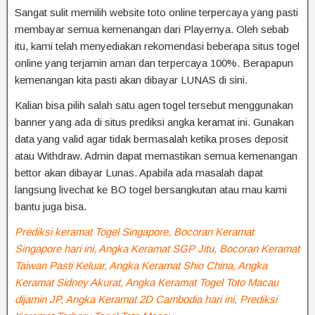
Sangat sulit memilih website toto online terpercaya yang pasti
membayar semua kemenangan dari Playernya. Oleh sebab
itu, kami telah menyediakan rekomendasi beberapa situs togel
online yang terjamin aman dan terpercaya 100%. Berapapun
kemenangan kita pasti akan dibayar LUNAS di sini.
Kalian bisa pilih salah satu agen togel tersebut menggunakan
banner yang ada di situs prediksi angka keramat ini. Gunakan
data yang valid agar tidak bermasalah ketika proses deposit
atau Withdraw. Admin dapat memastikan semua kemenangan
bettor akan dibayar Lunas. Apabila ada masalah dapat
langsung livechat ke BO togel bersangkutan atau mau kami
bantu juga bisa.
Prediksi keramat Togel Singapore, Bocoran Keramat
Singapore hari ini, Angka Keramat SGP Jitu, Bocoran Keramat
Taiwan Pasti Keluar, Angka Keramat Shio China, Angka
Keramat Sidney Akurat, Angka Keramat Togel Toto Macau
dijamin JP, Angka Keramat 2D Cambodia hari ini, Prediksi