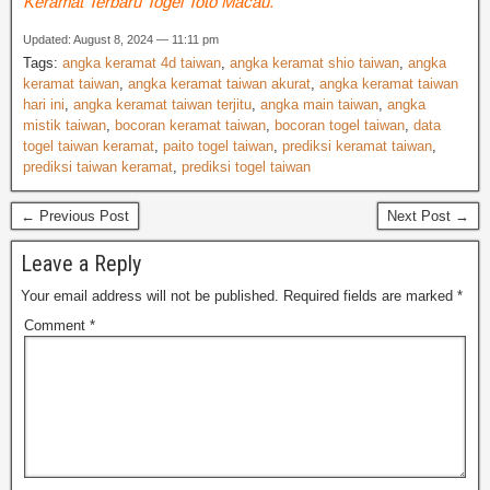
Keramat Terbaru Togel Toto Macau.
Updated: August 8, 2024 — 11:11 pm
Tags:
angka keramat 4d taiwan
,
angka keramat shio taiwan
,
angka
keramat taiwan
,
angka keramat taiwan akurat
,
angka keramat taiwan
hari ini
,
angka keramat taiwan terjitu
,
angka main taiwan
,
angka
mistik taiwan
,
bocoran keramat taiwan
,
bocoran togel taiwan
,
data
togel taiwan keramat
,
paito togel taiwan
,
prediksi keramat taiwan
,
prediksi taiwan keramat
,
prediksi togel taiwan
← Previous Post
Next Post →
Leave a Reply
Your email address will not be published.
Required fields are marked
*
Comment
*