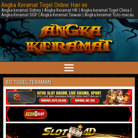
Angka Keramat Togel Online Hari ini
Angka keramat Sidney | Angka Keramat HK | Angka keramat Togel China |
Angka Keramat SGP | Angka Keramat Taiwan | Angka keramat Toto macau.
BO TOGEL TERAMAN