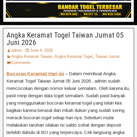
Angka Keramat Togel Taiwan Jumat 05
Juni 2026
admin
June 4, 2026
Angka Keramat Taiwan
,
Angka Keramat Togel
,
Taiwan Jumat
Comments
Bocoran Keramat Hari ini
– Dalam membuat Angka
Keramat Togel Taiwan Jumat 05 Juni 2026 , admin sudah
mencocokan dengan nomor keluar semalam. Oleh karena itu,
pasti mirip dengan data togel semalam. Sudah pasti banyak
yang menggunakan bocoran keramat togel yang telah kita
bagikan karena berasal dari mbah dukun yang sudah sering
meracik bocoran togel setiap hari nya. Sebelum mulai
melakukan taruhan silakan isi saldo sobat dengan deposit
terlebih dahulu di BO yang terpercaya. Cek langsung angka