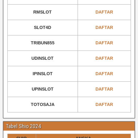
RMSLOT
DAFTAR
SLOT4D
DAFTAR
TRIBUN855
DAFTAR
UDINSLOT
DAFTAR
IPINSLOT
DAFTAR
UPINSLOT
DAFTAR
TOTOSAJA
DAFTAR
Tabel Shio 2024