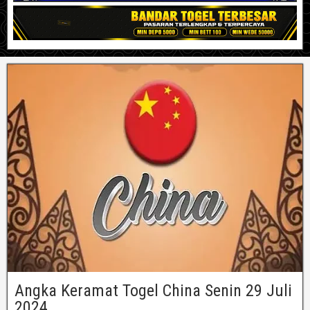
Angka Keramat Togel China Senin 29 Juli
2024