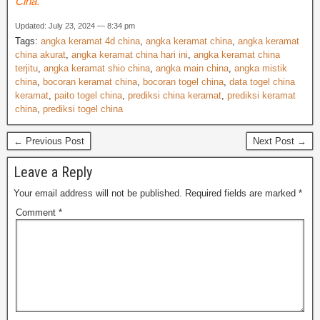
Cina.
Updated: July 23, 2024 — 8:34 pm
Tags:
angka keramat 4d china
,
angka keramat china
,
angka keramat
china akurat
,
angka keramat china hari ini
,
angka keramat china
terjitu
,
angka keramat shio china
,
angka main china
,
angka mistik
china
,
bocoran keramat china
,
bocoran togel china
,
data togel china
keramat
,
paito togel china
,
prediksi china keramat
,
prediksi keramat
china
,
prediksi togel china
← Previous Post
Next Post →
Leave a Reply
Your email address will not be published.
Required fields are marked
*
Comment
*