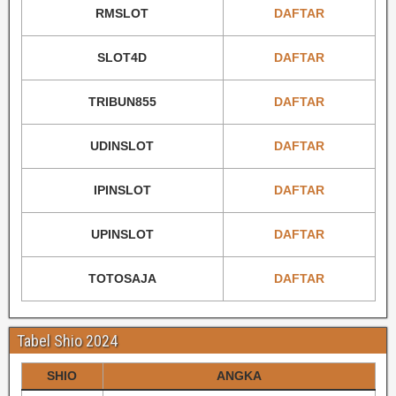
RMSLOT
DAFTAR
SLOT4D
DAFTAR
TRIBUN855
DAFTAR
UDINSLOT
DAFTAR
IPINSLOT
DAFTAR
UPINSLOT
DAFTAR
TOTOSAJA
DAFTAR
Tabel Shio 2024
SHIO
ANGKA