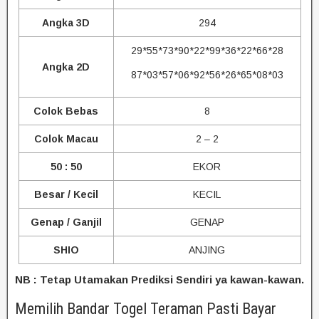
Angka 3D
294
29*55*73*90*22*99*36*22*66*28
Angka 2D
87*03*57*06*92*56*26*65*08*03
Colok Bebas
8
Colok Macau
2 – 2
50 : 50
EKOR
Besar / Kecil
KECIL
Genap / Ganjil
GENAP
SHIO
ANJING
NB : Tetap Utamakan Prediksi Sendiri ya kawan-kawan.
Memilih Bandar Togel Teraman Pasti Bayar