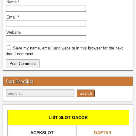
Name
*
Email
*
Website
Save my name, email, and website in this browser for the next
time I comment.
Cari Prediksi
LIST SLOT GACOR
ACEKSLOT
DAFTAR