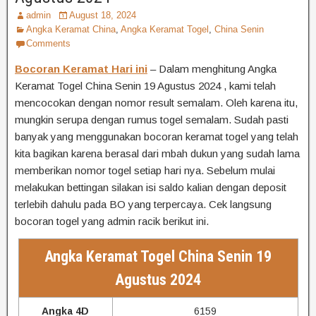
admin
August 18, 2024
Angka Keramat China
,
Angka Keramat Togel
,
China Senin
Comments
Bocoran Keramat Hari ini
– Dalam menghitung Angka
Keramat Togel China Senin 19 Agustus 2024 , kami telah
mencocokan dengan nomor result semalam. Oleh karena itu,
mungkin serupa dengan rumus togel semalam. Sudah pasti
banyak yang menggunakan bocoran keramat togel yang telah
kita bagikan karena berasal dari mbah dukun yang sudah lama
memberikan nomor togel setiap hari nya. Sebelum mulai
melakukan bettingan silakan isi saldo kalian dengan deposit
terlebih dahulu pada BO yang terpercaya. Cek langsung
bocoran togel yang admin racik berikut ini.
Angka Keramat Togel China Senin 19
Agustus 2024
Angka 4D
6159