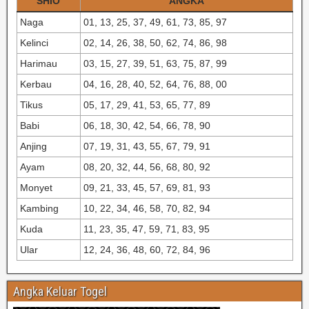
SHIO
ANGKA
Naga
01, 13, 25, 37, 49, 61, 73, 85, 97
Kelinci
02, 14, 26, 38, 50, 62, 74, 86, 98
Harimau
03, 15, 27, 39, 51, 63, 75, 87, 99
Kerbau
04, 16, 28, 40, 52, 64, 76, 88, 00
Tikus
05, 17, 29, 41, 53, 65, 77, 89
Babi
06, 18, 30, 42, 54, 66, 78, 90
Anjing
07, 19, 31, 43, 55, 67, 79, 91
Ayam
08, 20, 32, 44, 56, 68, 80, 92
Monyet
09, 21, 33, 45, 57, 69, 81, 93
Kambing
10, 22, 34, 46, 58, 70, 82, 94
Kuda
11, 23, 35, 47, 59, 71, 83, 95
Ular
12, 24, 36, 48, 60, 72, 84, 96
Angka Keluar Togel