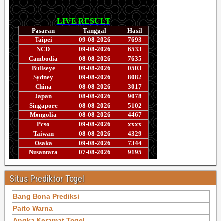
Situs Prediktor Togel
Bang Bona Prediksi
Paito Warna
Angka Keramat Togel