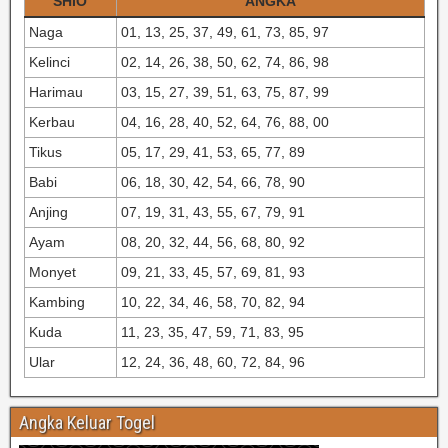
SHIO
ANGKA
Naga
01, 13, 25, 37, 49, 61, 73, 85, 97
Kelinci
02, 14, 26, 38, 50, 62, 74, 86, 98
Harimau
03, 15, 27, 39, 51, 63, 75, 87, 99
Kerbau
04, 16, 28, 40, 52, 64, 76, 88, 00
Tikus
05, 17, 29, 41, 53, 65, 77, 89
Babi
06, 18, 30, 42, 54, 66, 78, 90
Anjing
07, 19, 31, 43, 55, 67, 79, 91
Ayam
08, 20, 32, 44, 56, 68, 80, 92
Monyet
09, 21, 33, 45, 57, 69, 81, 93
Kambing
10, 22, 34, 46, 58, 70, 82, 94
Kuda
11, 23, 35, 47, 59, 71, 83, 95
Ular
12, 24, 36, 48, 60, 72, 84, 96
Angka Keluar Togel