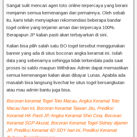
Sangat sulit mencari agen toto online terpercaya yang berani
menjamin semua kemenangan dari pemainnya. Oleh sebab
itu, kami telah menyiapkan rekomendasi beberapa bandar
togel online yang terjamin aman dan terpercaya 100%.
Berapapun JP kalian pasti akan terbayarkan di sini.
Kalian bisa pilih salah satu BO togel tersebut menggunakan
banner yang ada di situs bocoran angka keramat ini. Isilah
data yang sebenarnya sehingga tidak terkendala pada saat
proses isi saldo maupun Withdraw. Admin dapat memastikan
semua kemenangan kalian akan dibayar Lunas. Apabila ada
masalah bisa langsung livechat ke situs togel bersangkutan
atau mau admin bantu juga bisa.
Bocoran keramat Togel Toto Macau, Angka Keramat Toto
Macau hari ini, Bocoran Keramat Taiwan Jitu, Prediksi
Keramat HK Pasti JP, Angka Keramat Shio Cina, Bocoran
Keramat SGP Akurat, Bocoran Keramat Togel Sidney dijamin
JP, Prediksi Keramat 4D SDY hari ini, Prediksi Keramat