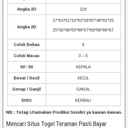
Angka 3D
229
27*63*01*10*63*28*87*40*62*25
Angka 2D
25*30*49*55*86*07*69*86*86*67
Colok Bebas
9
Colok Macau
3 – 5
50 : 50
KEPALA
Besar / Kecil
KECIL
Genap / Ganjil
GANJIL
SHIO
KERBAU
NB : Tetap Utamakan Prediksi Sendiri ya kawan-kawan.
Mencari Situs Togel Teraman Pasti Bayar