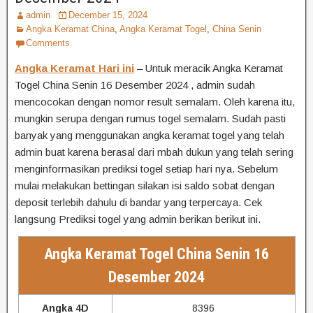
admin
December 15, 2024
Angka Keramat China
,
Angka Keramat Togel
,
China Senin
Comments
Angka Keramat Hari ini
– Untuk meracik Angka Keramat
Togel China Senin 16 Desember 2024 , admin sudah
mencocokan dengan nomor result semalam. Oleh karena itu,
mungkin serupa dengan rumus togel semalam. Sudah pasti
banyak yang menggunakan angka keramat togel yang telah
admin buat karena berasal dari mbah dukun yang telah sering
menginformasikan prediksi togel setiap hari nya. Sebelum
mulai melakukan bettingan silakan isi saldo sobat dengan
deposit terlebih dahulu di bandar yang terpercaya. Cek
langsung Prediksi togel yang admin berikan berikut ini.
Angka Keramat Togel China Senin 16
Desember 2024
Angka 4D
8396