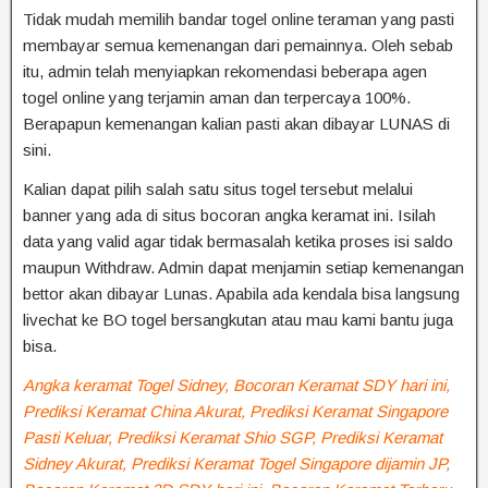
Tidak mudah memilih bandar togel online teraman yang pasti
membayar semua kemenangan dari pemainnya. Oleh sebab
itu, admin telah menyiapkan rekomendasi beberapa agen
togel online yang terjamin aman dan terpercaya 100%.
Berapapun kemenangan kalian pasti akan dibayar LUNAS di
sini.
Kalian dapat pilih salah satu situs togel tersebut melalui
banner yang ada di situs bocoran angka keramat ini. Isilah
data yang valid agar tidak bermasalah ketika proses isi saldo
maupun Withdraw. Admin dapat menjamin setiap kemenangan
bettor akan dibayar Lunas. Apabila ada kendala bisa langsung
livechat ke BO togel bersangkutan atau mau kami bantu juga
bisa.
Angka keramat Togel Sidney, Bocoran Keramat SDY hari ini,
Prediksi Keramat China Akurat, Prediksi Keramat Singapore
Pasti Keluar, Prediksi Keramat Shio SGP, Prediksi Keramat
Sidney Akurat, Prediksi Keramat Togel Singapore dijamin JP,