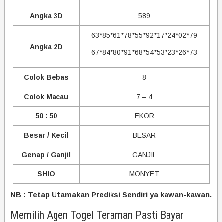
Angka 3D
589
63*85*61*78*55*92*17*24*02*79
Angka 2D
67*84*80*91*68*54*53*23*26*73
Colok Bebas
8
Colok Macau
7 – 4
50 : 50
EKOR
Besar / Kecil
BESAR
Genap / Ganjil
GANJIL
SHIO
MONYET
NB : Tetap Utamakan Prediksi Sendiri ya kawan-kawan.
Memilih Agen Togel Teraman Pasti Bayar