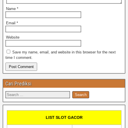
Name
*
Email
*
Website
Save my name, email, and website in this browser for the next
time I comment.
Cari Prediksi
LIST SLOT GACOR