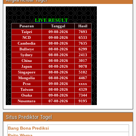
Situs Prediktor Togel
Bang Bona Prediksi
Paito Warna