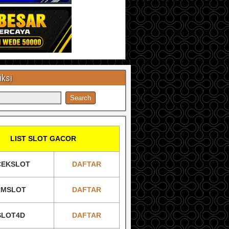
iksi
LIST SLOT GACOR
CEKSLOT
DAFTAR
RMSLOT
DAFTAR
SLOT4D
DAFTAR