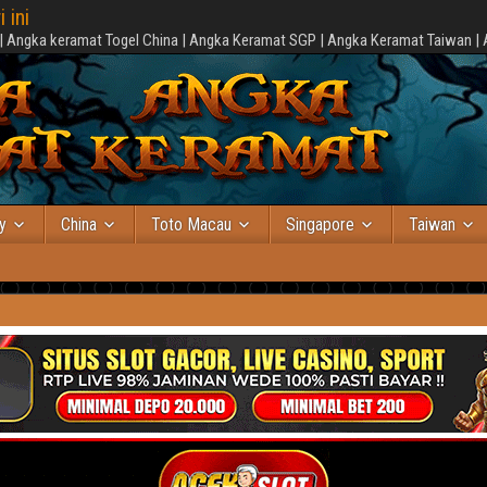
 ini
| Angka keramat Togel China | Angka Keramat SGP | Angka Keramat Taiwan |
y
China
Toto Macau
Singapore
Taiwan