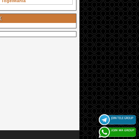
r TogelMania
K