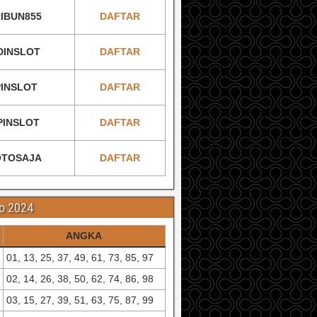
IBUN855
DAFTAR
DINSLOT
DAFTAR
PINSLOT
DAFTAR
PINSLOT
DAFTAR
OTOSAJA
DAFTAR
io 2024
ANGKA
01, 13, 25, 37, 49, 61, 73, 85, 97
02, 14, 26, 38, 50, 62, 74, 86, 98
03, 15, 27, 39, 51, 63, 75, 87, 99