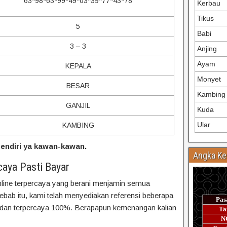
63*98*63*99*49*03*39*77*43*78
Kerbau
Tikus
5
Babi
3 – 3
Anjing
Ayam
KEPALA
Monyet
BESAR
Kambing
GANJIL
Kuda
Ular
KAMBING
endiri ya kawan-kawan.
Angka Ke
caya Pasti Bayar
online terpercaya yang berani menjamin semua
bab itu, kami telah menyediakan referensi beberapa
n dan terpercaya 100%. Berapapun kemenangan kalian