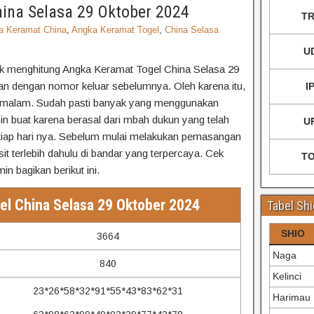
ina Selasa 29 Oktober 2024
TR
a Keramat China
,
Angka Keramat Togel
,
China Selasa
U
k menghitung Angka Keramat Togel China Selasa 29
an dengan nomor keluar sebelumnya. Oleh karena itu,
I
semalam. Sudah pasti banyak yang menggunakan
in buat karena berasal dari mbah dukun yang telah
U
tiap hari nya. Sebelum mulai melakukan pemasangan
it terlebih dahulu di bandar yang terpercaya. Cek
T
n bagikan berikut ini.
el China Selasa 29 Oktober 2024
Tabel Sh
SHIO
3664
Naga
840
Kelinci
23*26*58*32*91*55*43*83*62*31
Harimau