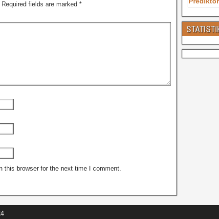
Predikto
Required fields are marked
*
STATISTI
 this browser for the next time I comment.
24