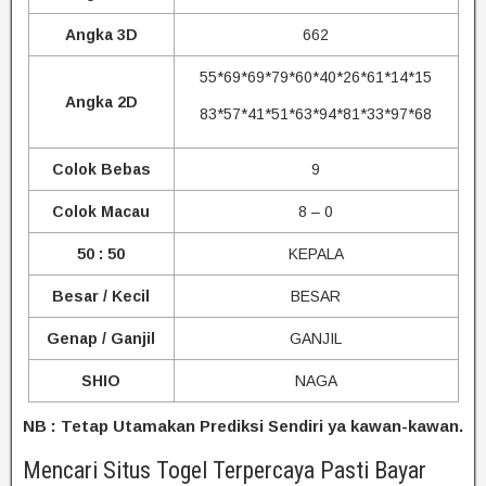
Angka 3D
662
55*69*69*79*60*40*26*61*14*15
Angka 2D
83*57*41*51*63*94*81*33*97*68
Colok Bebas
9
Colok Macau
8 – 0
50 : 50
KEPALA
Besar / Kecil
BESAR
Genap / Ganjil
GANJIL
SHIO
NAGA
NB : Tetap Utamakan Prediksi Sendiri ya kawan-kawan.
Mencari Situs Togel Terpercaya Pasti Bayar