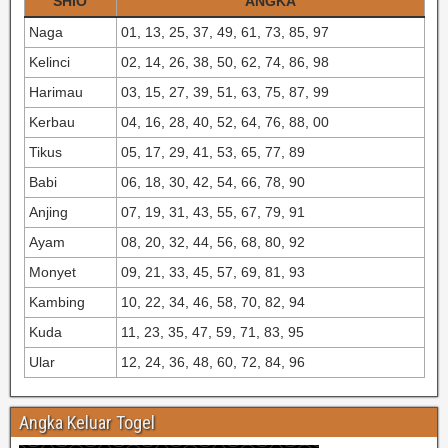
SHIO
ANGKA
Naga
01, 13, 25, 37, 49, 61, 73, 85, 97
Kelinci
02, 14, 26, 38, 50, 62, 74, 86, 98
Harimau
03, 15, 27, 39, 51, 63, 75, 87, 99
Kerbau
04, 16, 28, 40, 52, 64, 76, 88, 00
Tikus
05, 17, 29, 41, 53, 65, 77, 89
Babi
06, 18, 30, 42, 54, 66, 78, 90
Anjing
07, 19, 31, 43, 55, 67, 79, 91
Ayam
08, 20, 32, 44, 56, 68, 80, 92
Monyet
09, 21, 33, 45, 57, 69, 81, 93
Kambing
10, 22, 34, 46, 58, 70, 82, 94
Kuda
11, 23, 35, 47, 59, 71, 83, 95
Ular
12, 24, 36, 48, 60, 72, 84, 96
Angka Keluar Togel