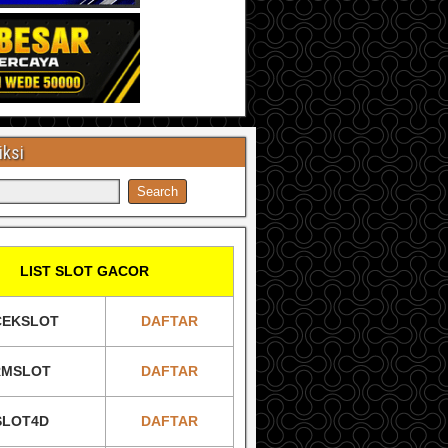
iksi
LIST SLOT GACOR
CEKSLOT
DAFTAR
RMSLOT
DAFTAR
SLOT4D
DAFTAR