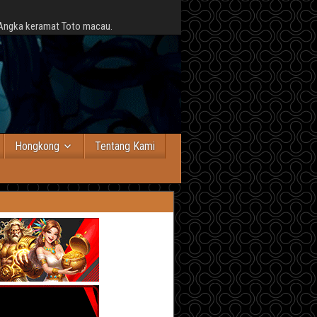
 Angka keramat Toto macau.
Hongkong
Tentang Kami