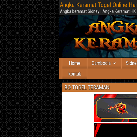
Angka Keramat Togel Online Hari
Angka keramat Sidney | Angka Keramat HK 
Home
Cambodia
Sidne
kontak
BO TOGEL TERAMAN