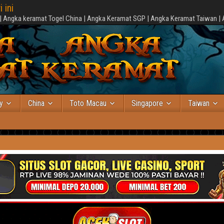
 ini
| Angka keramat Togel China | Angka Keramat SGP | Angka Keramat Taiwan |
y
China
Toto Macau
Singapore
Taiwan