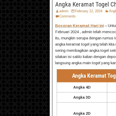
Angka Keramat Togel Ch
admin
February 12, 2024
Angk
Comments
Bocoran Keramat Hari ini
– Untu
Februari 2024 , admin telah menco
itu, mungkin serupa dengan rumus
angka keramat togel yang telah kit
sering membagikan angka togel seti
silakan isi saldo kalian dengan dep
langsung angka main togel yang kami
Angka Keramat Toge
Angka 4D
Angka 3D
Angka 2D