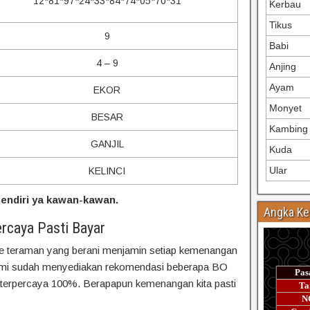
12*81*97*24*33*84*74*05*70*31
Kerbau
Tikus
9
Babi
4 – 9
Anjing
Ayam
EKOR
Monyet
BESAR
Kambing
GANJIL
Kuda
Ular
KELINCI
endiri ya kawan-kawan.
Angka Ke
rcaya Pasti Bayar
line teraman yang berani menjamin setiap kemenangan
kami sudah menyediakan rekomendasi beberapa BO
n terpercaya 100%. Berapapun kemenangan kita pasti