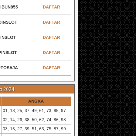
IBUN855
DAFTAR
DINSLOT
DAFTAR
PINSLOT
DAFTAR
PINSLOT
DAFTAR
OTOSAJA
DAFTAR
io 2024
ANGKA
01, 13, 25, 37, 49, 61, 73, 85, 97
02, 14, 26, 38, 50, 62, 74, 86, 98
03, 15, 27, 39, 51, 63, 75, 87, 99